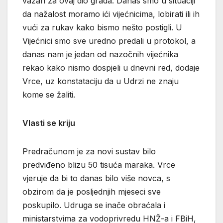
važan za ovaj dio grada. Danas smo u situaciji
da nažalost moramo ići vijećnicima, lobirati ili ih
vući za rukav kako bismo nešto postigli. U
Vijećnici smo sve uredno predali u protokol, a
danas nam je jedan od nazočnih vijećnika
rekao kako nismo dospjeli u dnevni red, dodaje
Vrce, uz konstataciju da u Udrzi ne znaju
kome se žaliti.
Vlasti se kriju
Predračunom je za novi sustav bilo
predviđeno blizu 50 tisuća maraka. Vrce
vjeruje da bi to danas bilo više novca, s
obzirom da je posljednjih mjeseci sve
poskupilo. Udruga se inače obraćala i
ministarstvima za vodoprivredu HNŽ-a i FBiH,