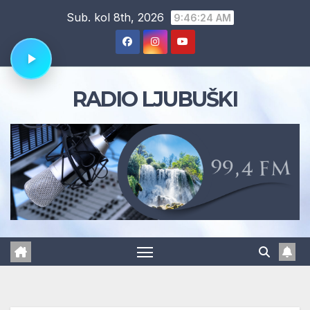
Skip
Sub. kol 8th, 2026
9:46:25 AM
to
content
RADIO LJUBUŠKI