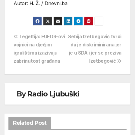
Autor:
H. Ž.
/ Dnevni.ba
Navigacija
Tegeltija: EUFOR-ovi
Sebija Izetbegović tvrdi
vojnici na dječjim
da je diskriminirana jer
objava
igralištima izazivaju
je u SDA i jer se preziva
zabrinutost građana
Izetbegović
By
Radio Ljubuški
Related Post