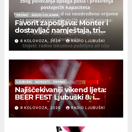
PROMO
RADIO OGLASNIK
Favorit zapošljava: Monter i
dostavljač namještaja, tri
izvršitelja
8 KOLOVOZA, 2026
RADIO LJUBUŠKI
LJUBUŠKI
NOVOSTI
PROMO
Najiščekivaniji vikend ljeta:
BEER FEST Ljubuški 8. i
9.kolovoza
8 KOLOVOZA, 2026
RADIO LJUBUŠKI