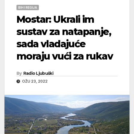
BIH I REGIJA
Mostar: Ukrali im
sustav za natapanje,
sada vladajuće
moraju vući za rukav
By
Radio Ljubuški
OŽU 23, 2022