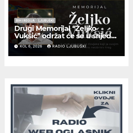
BIH I REGIJA
LJUBUŠKI
Drugi Memorijal “Željko
Vukšić” održat će se u srijedu
12. kolovoza u Otoku
KOL 6, 2026
RADIO LJUBUŠKI