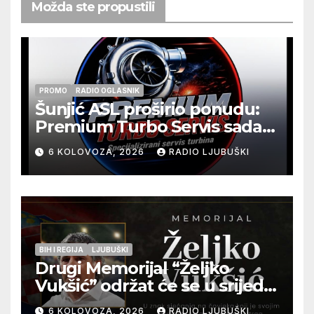
Možda ste propustili
PROMO
RADIO OGLASNIK
Šunjić ASL proširio ponudu:
Premium Turbo Servis sada
na jednoj adresi u Ljubuškom
6 KOLOVOZA, 2026
RADIO LJUBUŠKI
BIH I REGIJA
LJUBUŠKI
Drugi Memorijal “Željko
Vukšić” održat će se u srijedu
12. kolovoza u Otoku
6 KOLOVOZA, 2026
RADIO LJUBUŠKI