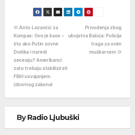
Navigacija
Anto Lozančić za
Privođenja zbog
Kompas: Ovo je kaos –
ubojstva Bašića: Policija
objava
što ako Putin zovne
traga za ovim
Dodika i naredi
muškarcem
secesiju? Amerikanci
zato trebaju stabilizirati
FBiH usvajanjem
izbornog zakona!
By
Radio Ljubuški