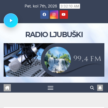
Skip
Pet. kol 7th, 2026
3:32:11 AM
to
content
RADIO LJUBUŠKI