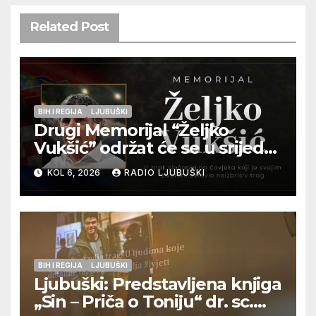
Related Post
BIH I REGIJA
LJUBUŠKI
Drugi Memorijal “Željko
Vukšić” održat će se u srijedu
12. kolovoza u Otoku
KOL 6, 2026
RADIO LJUBUŠKI
BIH I REGIJA
LJUBUŠKI
Ljubuški: Predstavljena knjiga
„Sin – Priča o Toniju“ dr. sc.