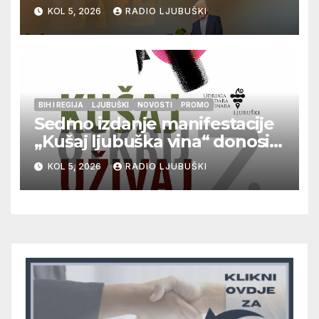
Zdenka Hercega
KOL 5, 2026
RADIO LJUBUŠKI
BIH I REGIJA
LJUBUŠKI
NOVOSTI
PROMO
Sedmo izdanje manifestacije
„Kušaj ljubuška vina“ donosi
vrhunska vina, gastronomiju i
KOL 5, 2026
RADIO LJUBUŠKI
glazbu