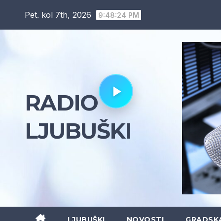
Skip
Pet. kol 7th, 2026
9:48:25 PM
to
content
RADIO
LJUBUŠKI
LJUBUŠKI
NOVOSTI
GRADSK