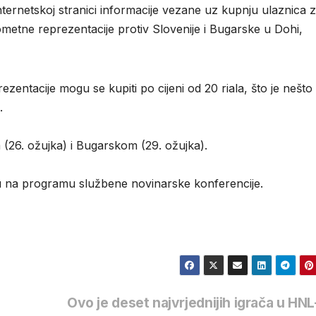
nternetskoj stranici informacije vezane uz kupnju ulaznica 
ometne reprezentacije protiv Slovenije i Bugarske u Dohi,
entacije mogu se kupiti po cijeni od 20 riala, što je nešto
.
 (26. ožujka) i Bugarskom (29. ožujka).
su na programu službene novinarske konferencije.
Ovo je deset najvrjednijih igrača u HN