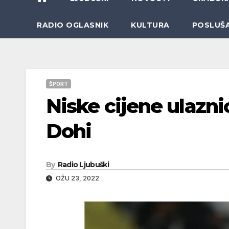
RADIO OGLASNIK
KULTURA
POSLUŠ
ŠPORT
Niske cijene ulazni
Dohi
By
Radio Ljubuški
OŽU 23, 2022