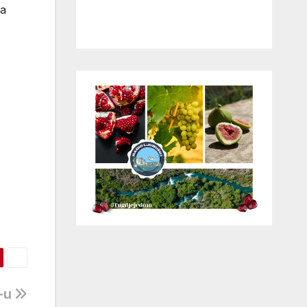
za
L-u