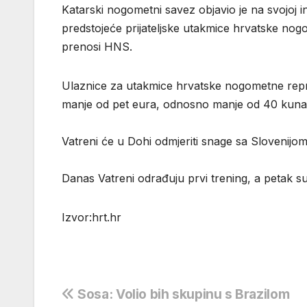
Katarski nogometni savez objavio je na svojoj i
predstojeće prijateljske utakmice hrvatske nog
prenosi HNS.
Ulaznice za utakmice hrvatske nogometne reprez
manje od pet eura, odnosno manje od 40 kuna
Vatreni će u Dohi odmjeriti snage sa Slovenijom
Danas Vatreni odrađuju prvi trening, a petak 
Izvor:hrt.hr
Navigacija
Sosa: Volio bih skupinu s Brazilom