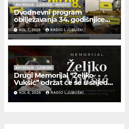
BIH I REGIJA
LJUBUŠKI
NOVOSTI
Dvodnevni program
obilježavanja 34. godišnjice
pogibije generala Blaža
KOL 7, 2026
RADIO LJUBUŠKI
Kraljevića i osmorice
pripadnika HOS-a
BIH I REGIJA
LJUBUŠKI
Drugi Memorijal “Željko
Vukšić” održat će se u srijedu
12. kolovoza u Otoku
KOL 6, 2026
RADIO LJUBUŠKI