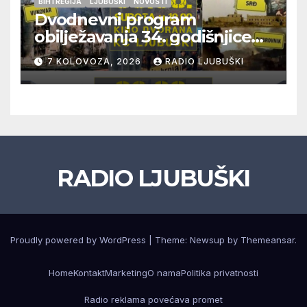
BIH I REGIJA
LJUBUŠKI
NOVOSTI
Dvodnevni program
obilježavanja 34. godišnjice
pogibije generala Blaža
7 KOLOVOZA, 2026
RADIO LJUBUŠKI
Kraljevića i osmorice
pripadnika HOS-a
RADIO LJUBUŠKI
Proudly powered by WordPress
|
Theme: Newsup by
Themeansar
.
Home
Kontakt
Marketing
O nama
Politika privatnosti
Radio reklama povećava promet