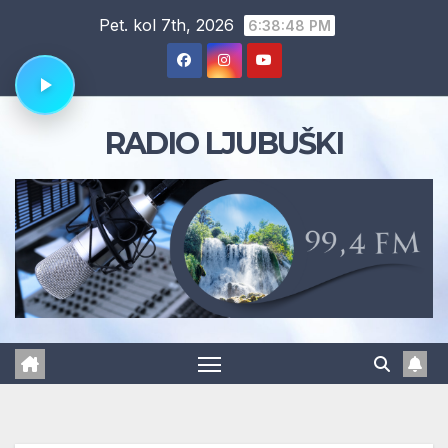
Skip
Pet. kol 7th, 2026
6:38:48 PM
to
content
RADIO LJUBUŠKI