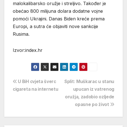
malokalibarsko oružje i streljivo. Također je
obećao 800 milijuna dolara dodatne vojne
pomoći Ukrajini. Danas Biden kreće prema
Europi, a sutra će objaviti nove sankcije
Rusima.
Izvor:index.hr
Navigacija
U BiH cvjeta šverc
Split: Muškarac u stanu
cigareta na internetu
upucan iz vatrenog
objava
oružja, zadobio ozljede
opasne po život