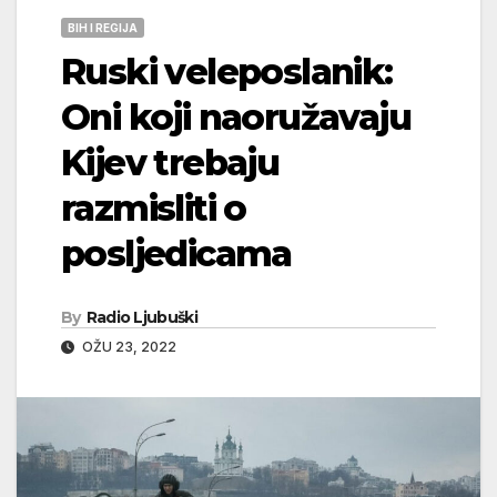
BIH I REGIJA
Ruski veleposlanik:
Oni koji naoružavaju
Kijev trebaju
razmisliti o
posljedicama
By
Radio Ljubuški
OŽU 23, 2022