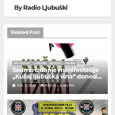
By
Radio Ljubuški
Related Post
BIH I REGIJA
LJUBUŠKI
NOVOSTI
PROMO
Sedmo izdanje manifestacije
„Kušaj ljubuška vina“ donosi
vrhunska vina, gastronomiju i
KOL 7, 2026
RADIO LJUBUŠKI
glazbu