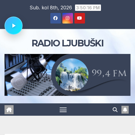
Skip
Sub. kol 8th, 2026
3:50:17 PM
to
content
RADIO LJUBUŠKI