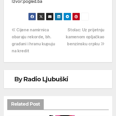
Izvor:pogled.ba
Navigacija
Cijene namirnica
Stolac: Uz prijetnju
obaraju rekorde, bh.
kamenom opljačkao
objava
građani i hranu kupuju
benzinsku crpku
na kredit
By
Radio Ljubuški
Related Post