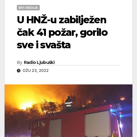
BIH I REGIJA
U HNŽ-u zabilježen
čak 41 požar, gorilo
sve i svašta
By
Radio Ljubuški
OŽU 23, 2022