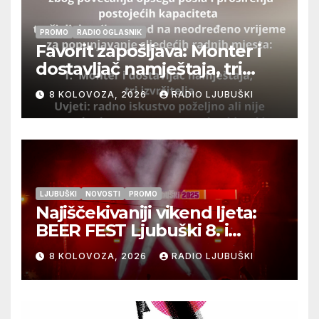
PROMO
RADIO OGLASNIK
Favorit zapošljava: Monter i
dostavljač namještaja, tri
izvršitelja
8 KOLOVOZA, 2026
RADIO LJUBUŠKI
LJUBUŠKI
NOVOSTI
PROMO
Najiščekivaniji vikend ljeta:
BEER FEST Ljubuški 8. i
9.kolovoza
8 KOLOVOZA, 2026
RADIO LJUBUŠKI