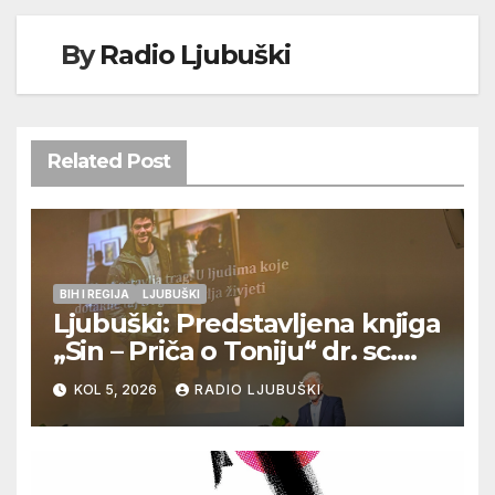
By
Radio Ljubuški
Related Post
BIH I REGIJA
LJUBUŠKI
Ljubuški: Predstavljena knjiga
„Sin – Priča o Toniju“ dr. sc.
Zdenka Hercega
KOL 5, 2026
RADIO LJUBUŠKI