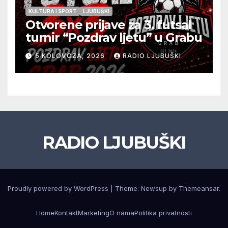
Grma “vratio u igru”
KULTURA I SPORT
LJUBUŠKI
Otvorene prijave za 3. futsal
turnir “Pozdrav ljetu” u Grabu
5 KOLOVOZA, 2026
RADIO LJUBUŠKI
RADIO LJUBUŠKI
Proudly powered by WordPress
|
Theme: Newsup by
Themeansar
.
Home
Kontakt
Marketing
O nama
Politika privatnosti