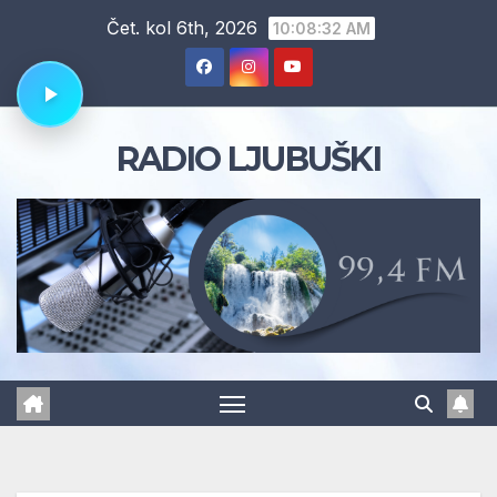
Skip
Čet. kol 6th, 2026
10:08:33 AM
to
content
RADIO LJUBUŠKI