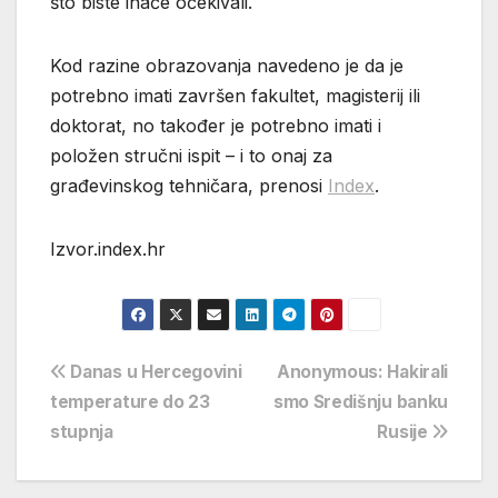
što biste inače očekivali.
Kod razine obrazovanja navedeno je da je
potrebno imati završen fakultet, magisterij ili
doktorat, no također je potrebno imati i
položen stručni ispit – i to onaj za
građevinskog tehničara, prenosi
Index
.
Izvor.index.hr
Navigacija
Danas u Hercegovini
Anonymous: Hakirali
temperature do 23
smo Središnju banku
objava
stupnja
Rusije