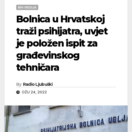
BIH I REGIJA
Bolnica u Hrvatskoj
traži psihijatra, uvjet
je položen ispit za
građevinskog
tehničara
By
Radio Ljubuški
OŽU 24, 2022