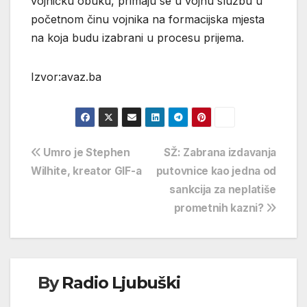
vojničku obuku, primaju se u vojnu službu u
početnom činu vojnika na formacijska mjesta
na koja budu izabrani u procesu prijema.
Izvor:avaz.ba
Navigacija
Umro je Stephen
SŽ: Zabrana izdavanja
Wilhite, kreator GIF-a
putovnice kao jedna od
objava
sankcija za neplatiše
prometnih kazni?
By
Radio Ljubuški