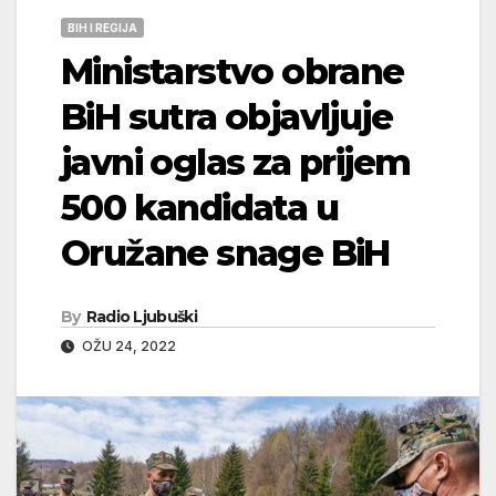
BIH I REGIJA
Ministarstvo obrane
BiH sutra objavljuje
javni oglas za prijem
500 kandidata u
Oružane snage BiH
By
Radio Ljubuški
OŽU 24, 2022