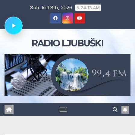
Skip
Sub. kol 8th, 2026
5:24:13 AM
to
content
RADIO LJUBUŠKI