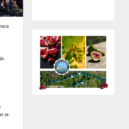
mice
ja.
a
o je