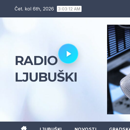
Skip
Čet. kol 6th, 2026
3:03:13 AM
to
content
RADIO
LJUBUŠKI
LJUBUŠKI
NOVOSTI
GRADSK