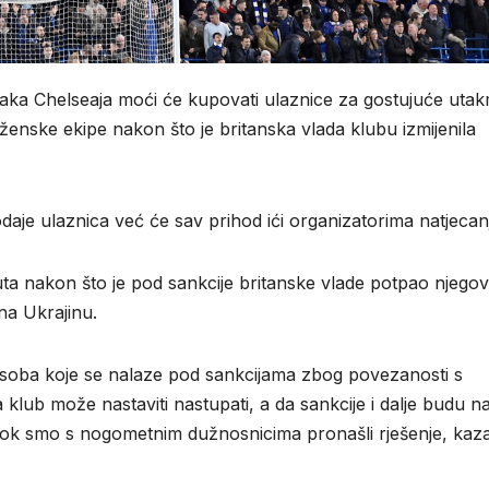
ka Chelseaja moći će kupovati ulaznice za gostujuće utak
enske ekipe nakon što je britanska vlada klubu izmijenila
aje ulaznica već će sav prihod ići organizatorima natjecan
ta nakon što je pod sankcije britanske vlade potpao njegov
na Ukrajinu.
osoba koje se nalaze pod sankcijama zbog povezanosti s
da klub može nastaviti nastupati, a da sankcije i dalje budu n
u dok smo s nogometnim dužnosnicima pronašli rješenje, kaza