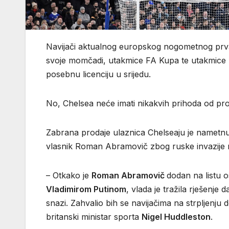
Navijači aktualnog europskog nogometnog prva
svoje momčadi, utakmice FA Kupa te utakmice ž
posebnu licenciju u srijedu.
No, Chelsea neće imati nikakvih prihoda od prod
Zabrana prodaje ulaznica Chelseaju je nametnu
vlasnik Roman Abramovič zbog ruske invazije 
– Otkako je
Roman Abramovič
dodan na listu 
Vladimirom Putinom
, vlada je tražila rješenje 
snazi. Zahvalio bih se navijačima na strpljenj
britanski ministar sporta
Nigel Huddleston
.