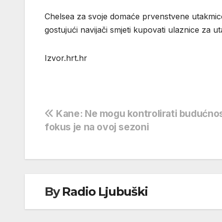
Chelsea za svoje domaće prvenstvene utakmice 
gostujući navijači smjeti kupovati ulaznice za u
Izvor.hrt.hr
Navigacija
Kane: Ne mogu kontrolirati budućnos
fokus je na ovoj sezoni
objava
By
Radio Ljubuški