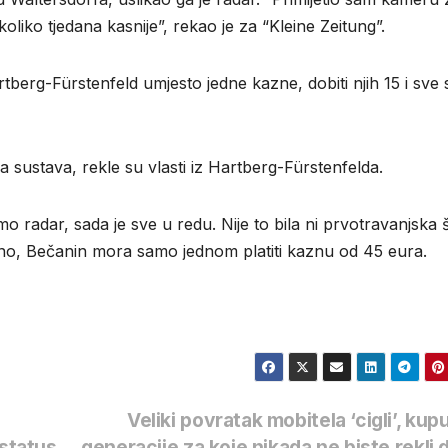
liko tjedana kasnije”, rekao je za “Kleine Zeitung”.
berg-Fürstenfeld umjesto jedne kazne, dobiti njih 15 i sve 
ka sustava, rekle su vlasti iz Hartberg-Fürstenfelda.
smo radar, sada je sve u redu. Nije to bila ni prvotravanjska š
no, Bečanin mora samo jednom platiti kaznu od 45 eura.
Veliki povratak mobitela ‘cigli’, kupu
 status
generacije za koje nikada ne biste rekli 