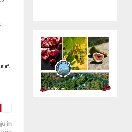
s
ala”,
ju ih
da će