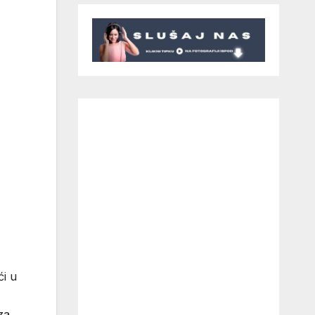
ći u
za