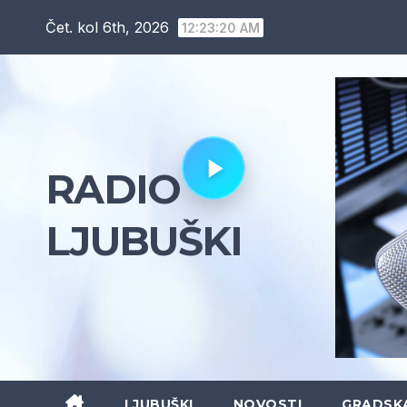
Skip
Čet. kol 6th, 2026
12:23:20 AM
to
content
RADIO
LJUBUŠKI
LJUBUŠKI
NOVOSTI
GRADSK