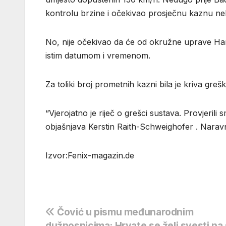
kontrolu brzine i očekivao prosječnu kaznu neko
No, nije očekivao da će od okružne uprave Hart
istim datumom i vremenom.
Za toliki broj prometnih kazni bila je kriva greš
“Vjerojatno je riječ o grešci sustava. Provjerili 
objašnjava Kerstin Raith-Schweighofer . Narav
Izvor:Fenix-magazin.de
Navigacija
Čović u pismu međunarodnim
dužnosnicima: Hrvate se želi svesti na