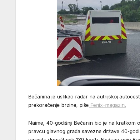
Bečanina je uslikao radar na autrijskoj autoces
prekoračenje brzine, piše
Fenix-magazin.
Naime, 40-godišnji Bečanin bio je na kratkom
pravcu glavnog grada savezne države 40-godišn
umjesto dopuštenih 130 km/h. Nedugo prije Bad 