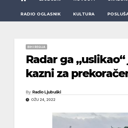
RADIO OGLASNIK
KULTURA
POSLUŠ
BIH I REGIJA
Radar ga „uslikao“
kazni za prekorače
By
Radio Ljubuški
OŽU 24, 2022