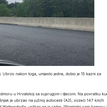
ti. Ubrzo nakon toga, umjesto jedne, dobio je 15 kazni za
 odmoru u Hrvatskoj sa suprugom i djecom. Na povratku ku
jak je ubrzao na južnoj autocesti (A2), vozeći 147 km/h
Waltersdorfa, uslikao ga je radar. “Primijetio sam kameru 