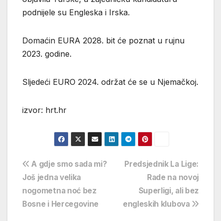
podnijele su Engleska i Irska.
Domaćin EURA 2028. bit će poznat u rujnu
2023. godine.
Sljedeći EURO 2024. održat će se u Njemačkoj.
izvor: hrt.hr
Navigacija
A gdje smo sada mi?
Predsjednik La Lige:
Još jedna velika
Rade na novoj
objava
nogometna noć bez
Superligi, ali bez
Bosne i Hercegovine
engleskih klubova