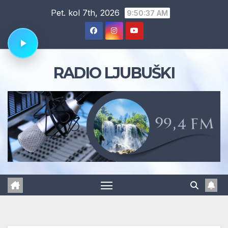
Skip
Pet. kol 7th, 2026
9:50:37 AM
to
content
RADIO LJUBUŠKI