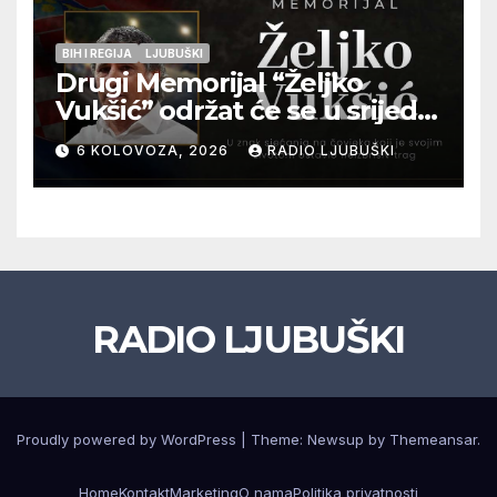
BIH I REGIJA
LJUBUŠKI
Drugi Memorijal “Željko
Vukšić” održat će se u srijedu
12. kolovoza u Otoku
6 KOLOVOZA, 2026
RADIO LJUBUŠKI
RADIO LJUBUŠKI
Proudly powered by WordPress
|
Theme: Newsup by
Themeansar
.
Home
Kontakt
Marketing
O nama
Politika privatnosti