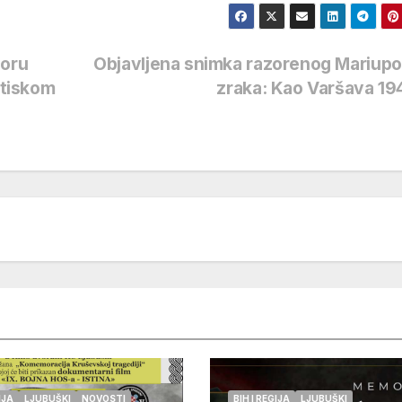
poru
Objavljena snimka razorenog Mariupol
itiskom
zraka: Kao Varšava 19
IJA
LJUBUŠKI
NOVOSTI
BIH I REGIJA
LJUBUŠKI