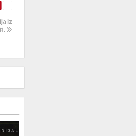
ja iz
41.