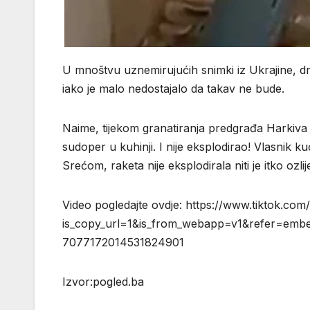
U mnoštvu uznemirujućih snimki iz Ukrajine, d
iako je malo nedostajalo da takav ne bude.
Naime, tijekom granatiranja predgrađa Harkiva j
sudoper u kuhinji. I nije eksplodirao! Vlasnik ku
Srećom, raketa nije eksplodirala niti je itko ozl
Video pogledajte ovdje: https://www.tiktok
is_copy_url=1&is_from_webapp=v1&refer=emb
7077172014531824901
Izvor:pogled.ba