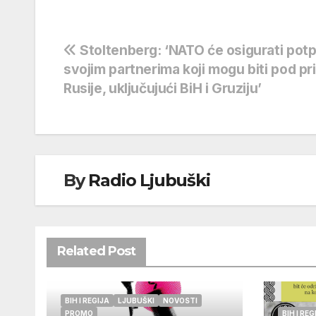
Navigacija
Stoltenberg: ‘NATO će osigurati pot
svojim partnerima koji mogu biti pod pr
objava
Rusije, uključujući BiH i Gruziju’
By
Radio Ljubuški
Related Post
BIH I REGIJA
LJUBUŠKI
NOVOSTI
PROMO
BIH I REG