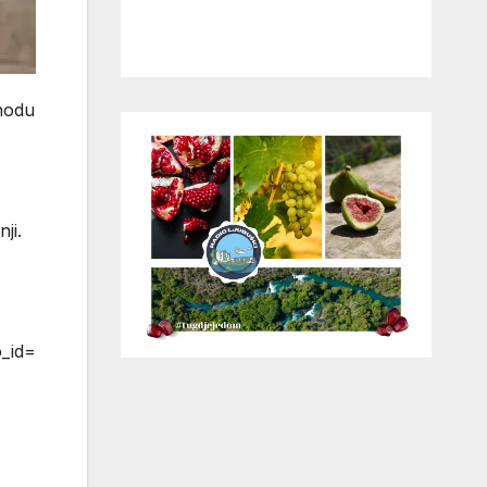
shodu
ji.
_id=