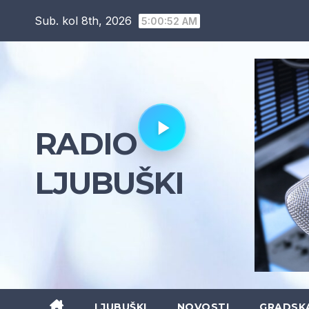
Skip
Sub. kol 8th, 2026
5:00:53 AM
to
content
RADIO
LJUBUŠKI
LJUBUŠKI
NOVOSTI
GRADSK