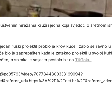
ruštvenim mrežama kruži i jedna koja svjedoči o sretnom i
edan ruski projektil probio je krov kuće i zabio se ravno u
će bio je zaprepašten kada je zatekao projektil u svojoj kuhin
ijeđen, a snimka je smjesta postala hit na
TikToku
.
.com/@pd05763/video/7077844800338169094?
ed&referer_url=https%3A%2F%2Fnet.hr%2F&referer_video