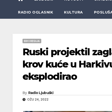
RADIO OGLASNIK
KULTURA
POSLUŠ
BIH I REGIJA
Ruski projektil zagl
krov kuće u Harkivu
eksplodirao
By
Radio Ljubuški
OŽU 24, 2022