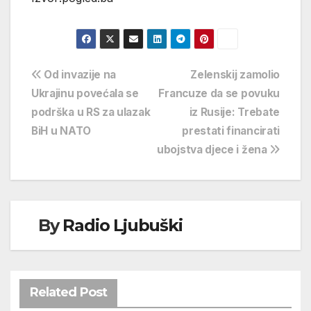
Navigacija
Od invazije na
Zelenskij zamolio
Ukrajinu povećala se
Francuze da se povuku
objava
podrška u RS za ulazak
iz Rusije: Trebate
BiH u NATO
prestati financirati
ubojstva djece i žena
By
Radio Ljubuški
Related Post