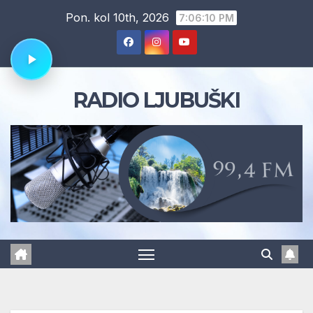
Skip
Pon. kol 10th, 2026
7:06:11 PM
to
content
RADIO LJUBUŠKI