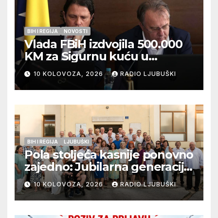
BIH I REGIJA
NOVOSTI
Vlada FBiH izdvojila 500.000
KM za Sigurnu kuću u
Ljubuškom
10 KOLOVOZA, 2026
RADIO LJUBUŠKI
BIH I REGIJA
LJUBUŠKI
Pola stoljeća kasnije ponovno
zajedno: Jubilarna generacija
Gimnazije Ljubuški proslavila
10 KOLOVOZA, 2026
RADIO LJUBUŠKI
50 godina mature