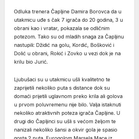
Odluka trenera Čapljine Damira Borovca da u
utakmicu uđe s čak 7 igrača do 20 godina, 3 u
obrani kao i vratar, pokazala se odličnim
potezom. Tako su od mladih snaga za Čapljinu
nastupili: Džidić na golu, Kordić, Bošković i
Dolić u obrani, Rokić i Zovko u vezi dok je na
krilu bio Jurić.
Ljubušaci su u utakmicu ušli kvalitetno te
zaprijetili nekoliko puta s distance dok su
domaći prijetili uglavnom preko krila ali golova
u prvom poluvremenu nije bilo. Valja istaknuti
nekoliko atraktivnih poteza igrača Čapljine. U
drugi dio Čapljinci su ušli s većom željom te
nanizali nekoliko šansi a okvir gola je spasio
gosta 2 puta. Eurogolom Marsela Mace iz