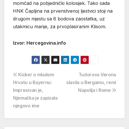
momčad na pobjednički kolosijek. Tako sada
HNK Čapljina na prvenstvenoj ljestvici stoji na
drugom mjestu sa 6 bodova zaostatka, uz
utakmicu manje, za prvoplasiranim Klisom.
Izvor: Hercegovina.info
Navigacija
Kicker o mladom
Tudorova Verona
Hrvatu u Bayernu:
slavila u Bergamu, remi
objava
Impresivan je,
Napolija i Rome
Njemačka je zapisala
njegovo ime