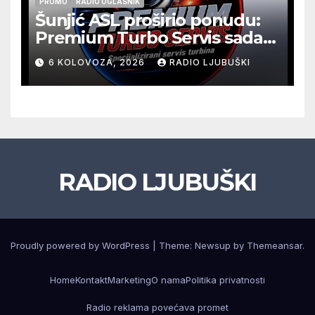
PROMO
RADIO OGLASNIK
Šunjić ASL proširio ponudu:
Premium Turbo Servis sada
na jednoj adresi u Ljubuškom
6 KOLOVOZA, 2026
RADIO LJUBUŠKI
RADIO LJUBUŠKI
Proudly powered by WordPress
|
Theme: Newsup by
Themeansar
.
Home
Kontakt
Marketing
O nama
Politika privatnosti
Radio reklama povećava promet