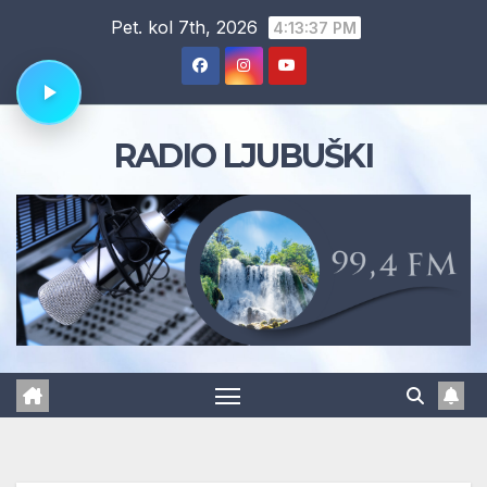
Skip
Pet. kol 7th, 2026
4:13:38 PM
to
content
RADIO LJUBUŠKI