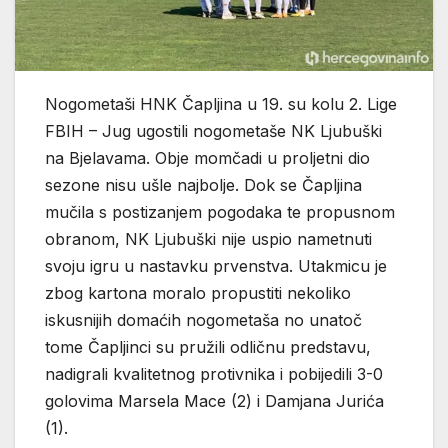
Nogometaši HNK Čapljina u 19. su kolu 2. Lige
FBIH – Jug ugostili nogometaše NK Ljubuški
na Bjelavama. Obje momčadi u proljetni dio
sezone nisu ušle najbolje. Dok se Čapljina
mučila s postizanjem pogodaka te propusnom
obranom, NK Ljubuški nije uspio nametnuti
svoju igru u nastavku prvenstva. Utakmicu je
zbog kartona moralo propustiti nekoliko
iskusnijih domaćih nogometaša no unatoč
tome Čapljinci su pružili odličnu predstavu,
nadigrali kvalitetnog protivnika i pobijedili 3-0
golovima Marsela Mace (2) i Damjana Jurića
(1).