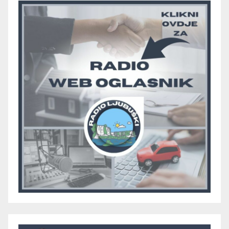
Grma “vratio u igru”