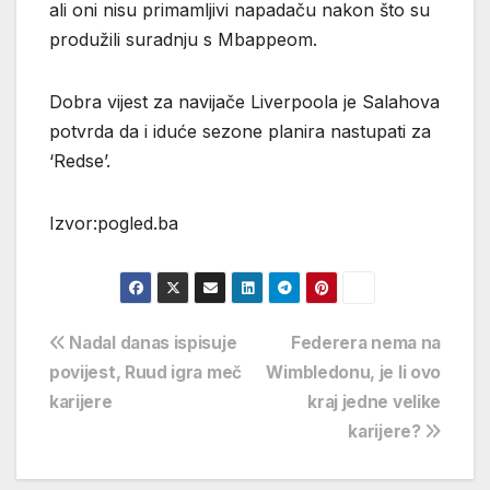
ali oni nisu primamljivi napadaču nakon što su
produžili suradnju s Mbappeom.
Dobra vijest za navijače Liverpoola je Salahova
potvrda da i iduće sezone planira nastupati za
‘Redse’.
Izvor:pogled.ba
Navigacija
Nadal danas ispisuje
Federera nema na
povijest, Ruud igra meč
Wimbledonu, je li ovo
objava
karijere
kraj jedne velike
karijere?