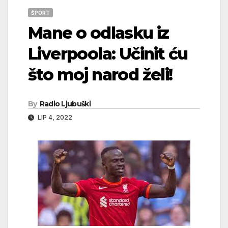
ŠPORT
Mane o odlasku iz
Liverpoola: Učinit ću
što moj narod želi!
By
Radio Ljubuški
LIP 4, 2022