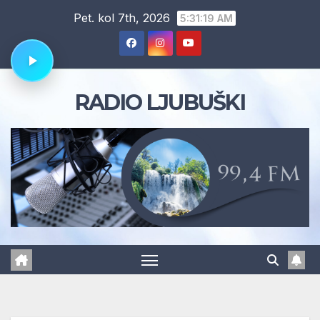
Skip
Pet. kol 7th, 2026
5:31:20 AM
to
content
RADIO LJUBUŠKI