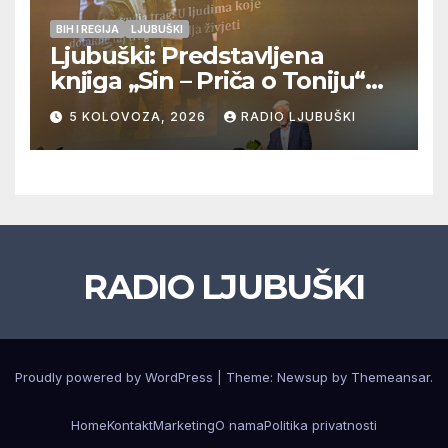
BIH I REGIJA
LJUBUŠKI
Ljubuški: Predstavljena
knjiga „Sin – Priča o Toniju“
dr. sc. Zdenka Hercega
5 KOLOVOZA, 2026
RADIO LJUBUŠKI
RADIO LJUBUŠKI
Proudly powered by WordPress
|
Theme: Newsup by
Themeansar
.
Home
Kontakt
Marketing
O nama
Politika privatnosti