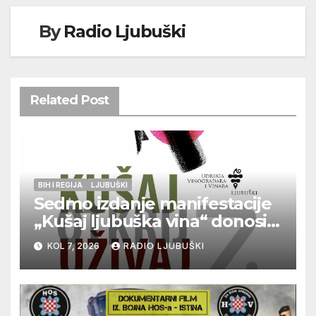
By
Radio Ljubuški
Related Post
BIH I REGIJA
LJUBUŠKI
Sedmo izdanje manifestacije
„Kušaj ljubuška vina“ donosi
vrhunska vina, gastronomiju i
KOL 7, 2026
RADIO LJUBUŠKI
glazbu