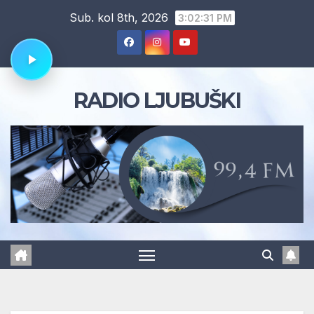
Skip
Sub. kol 8th, 2026
3:02:31 PM
to
content
RADIO LJUBUŠKI