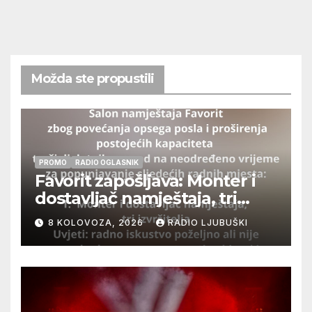
Možda ste propustili
PROMO
RADIO OGLASNIK
Favorit zapošljava: Monter i
dostavljač namještaja, tri
izvršitelja
8 KOLOVOZA, 2026
RADIO LJUBUŠKI