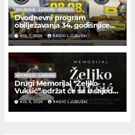
BIH I REGIJA
LJUBUŠKI
NOVOSTI
Dvodnevni program
obilježavanja 34. godišnjice
pogibije generala Blaža
KOL 7, 2026
RADIO LJUBUŠKI
Kraljevića i osmorice
pripadnika HOS-a
BIH I REGIJA
LJUBUŠKI
Drugi Memorijal “Željko
Vukšić” održat će se u srijedu
12. kolovoza u Otoku
KOL 6, 2026
RADIO LJUBUŠKI