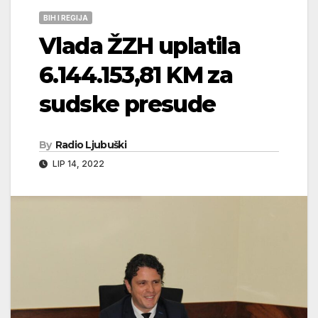
BIH I REGIJA
Vlada ŽZH uplatila
6.144.153,81 KM za
sudske presude
By
Radio Ljubuški
LIP 14, 2022