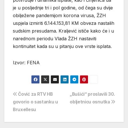
potvrđuje i dinamika isplate, kao i činjenica da
je u posljednje tri i pol godine, od čega su dvije
obilježene pandemijom korona virusa, ŽZH
uspjela izmiriti 6.144.153,81 KM obveza nastalih
sudskim presudama. Kraljević ističe kako će i u
narednom periodu Vlada ŽZH nastaviti
kontinuitet kada su u pitanju ove vrste isplata.
Izvor: FENA
Navigacija
Čović za RTV HB
„Bušići“ proslavili 30.
govorio o sastanku u
obljetnicu osnutka
objava
Bruxellesu