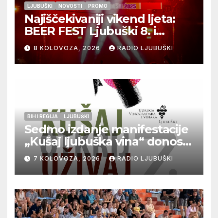
LJUBUŠKI
NOVOSTI
PROMO
Najiščekivaniji vikend ljeta:
BEER FEST Ljubuški 8. i
9.kolovoza
8 KOLOVOZA, 2026
RADIO LJUBUŠKI
BIH I REGIJA
LJUBUŠKI
Sedmo izdanje manifestacije
„Kušaj ljubuška vina“ donosi
vrhunska vina, gastronomiju i
7 KOLOVOZA, 2026
RADIO LJUBUŠKI
glazbu