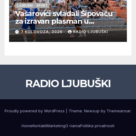
LJUBUŠKI
ŠPORT
Vašarovići svladali Šipovaču
za izravan plasman u
četvrtfinale, Grab izborio
7 KOLOVOZA, 2026
RADIO LJUBUŠKI
prolazak dalje, Klobuk ispao,
večeras počinje četvrtfinale
juniora
RADIO LJUBUŠKI
Proudly powered by WordPress
|
Theme: Newsup by
Themeansar
.
Home
Kontakt
Marketing
O nama
Politika privatnosti