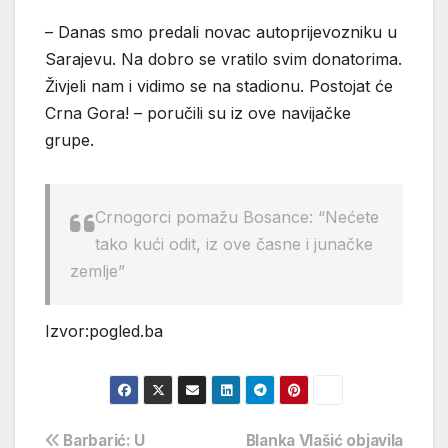
– Danas smo predali novac autoprijevozniku u
Sarajevu. Na dobro se vratilo svim donatorima.
Živjeli nam i vidimo se na stadionu. Postojat će
Crna Gora! – poručili su iz ove navijačke
grupe.
Crnogorci pomažu Bosance: “Nećete
tako kući odit, iz ove časne i junačke
zemlje”
Izvor:pogled.ba
Navigacija
Barbarić: U
Blanka Vlašić objavila