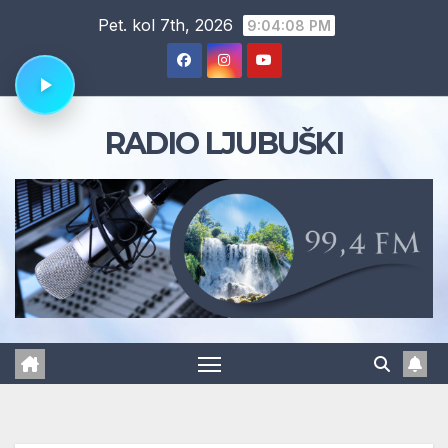
Skip
Pet. kol 7th, 2026
9:04:09 PM
to
content
RADIO LJUBUŠKI