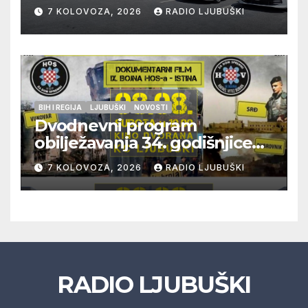
građana i učinkovitiji rad
7 KOLOVOZA, 2026
RADIO LJUBUŠKI
policije
BIH I REGIJA
LJUBUŠKI
NOVOSTI
Dvodnevni program
obilježavanja 34. godišnjice
pogibije generala Blaža
7 KOLOVOZA, 2026
RADIO LJUBUŠKI
Kraljevića i osmorice
pripadnika HOS-a
RADIO LJUBUŠKI