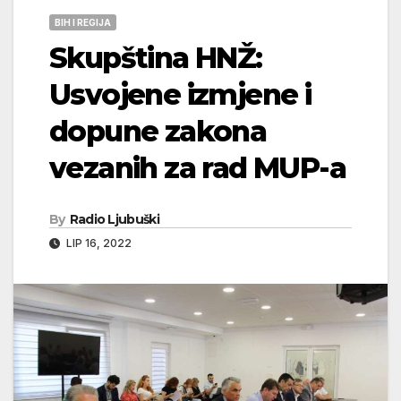
BIH I REGIJA
Skupština HNŽ:
Usvojene izmjene i
dopune zakona
vezanih za rad MUP-a
By
Radio Ljubuški
LIP 16, 2022