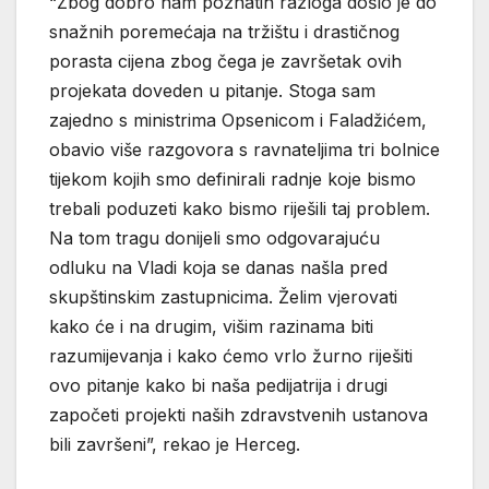
“Zbog dobro nam poznatih razloga došlo je do
snažnih poremećaja na tržištu i drastičnog
porasta cijena zbog čega je završetak ovih
projekata doveden u pitanje. Stoga sam
zajedno s ministrima Opsenicom i Faladžićem,
obavio više razgovora s ravnateljima tri bolnice
tijekom kojih smo definirali radnje koje bismo
trebali poduzeti kako bismo riješili taj problem.
Na tom tragu donijeli smo odgovarajuću
odluku na Vladi koja se danas našla pred
skupštinskim zastupnicima. Želim vjerovati
kako će i na drugim, višim razinama biti
razumijevanja i kako ćemo vrlo žurno riješiti
ovo pitanje kako bi naša pedijatrija i drugi
započeti projekti naših zdravstvenih ustanova
bili završeni”, rekao je Herceg.