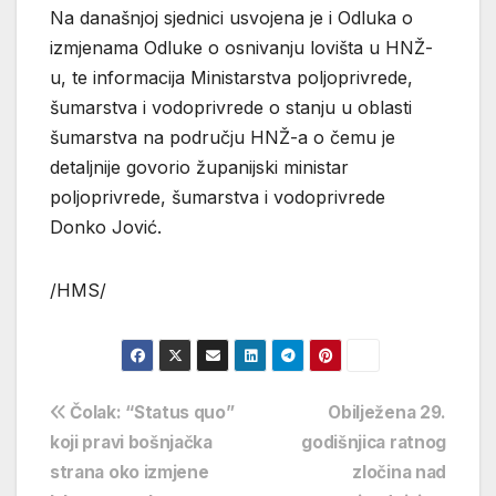
Na današnjoj sjednici usvojena je i Odluka o
izmjenama Odluke o osnivanju lovišta u HNŽ-
u, te informacija Ministarstva poljoprivrede,
šumarstva i vodoprivrede o stanju u oblasti
šumarstva na području HNŽ-a o čemu je
detaljnije govorio županijski ministar
poljoprivrede, šumarstva i vodoprivrede
Donko Jović.
/HMS/
Navigacija
Čolak: “Status quo”
Obilježena 29.
koji pravi bošnjačka
godišnjica ratnog
objava
strana oko izmjene
zločina nad