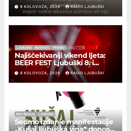
izvršitelja
8 KOLOVOZA, 2026
RADIO LJUBUŠKI
LJUBUŠKI
NOVOSTI
PROMO
Najiščekivaniji vikend ljeta:
BEER FEST Ljubuški 8. i
9.kolovoza
8 KOLOVOZA, 2026
RADIO LJUBUŠKI
BIH I REGIJA
LJUBUŠKI
Sedmo izdanje manifestacije
„Kušaj ljubuška vina“ donosi