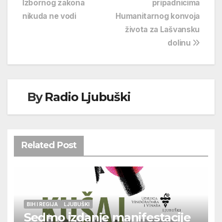
Izbornog zakona
pripadnicima
nikuda ne vodi
Humanitarnog konvoja
života za Lašvansku
dolinu
By
Radio Ljubuški
Related Post
BIH I REGIJA
LJUBUŠKI
Sedmo izdanje manifestacije