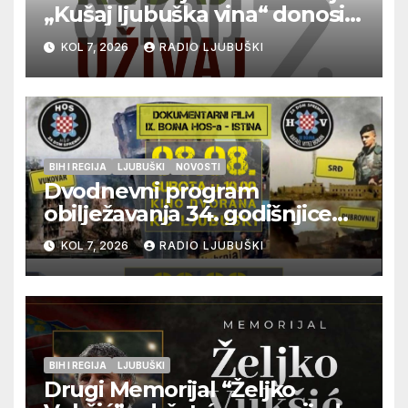
„Kušaj ljubuška vina“ donosi
vrhunska vina, gastronomiju i
KOL 7, 2026
RADIO LJUBUŠKI
glazbu
BIH I REGIJA
LJUBUŠKI
NOVOSTI
Dvodnevni program
obilježavanja 34. godišnjice
pogibije generala Blaža
KOL 7, 2026
RADIO LJUBUŠKI
Kraljevića i osmorice
pripadnika HOS-a
BIH I REGIJA
LJUBUŠKI
Drugi Memorijal “Željko