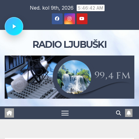
Skip
Ned. kol 9th, 2026
5:46:42 AM
to
content
RADIO LJUBUŠKI