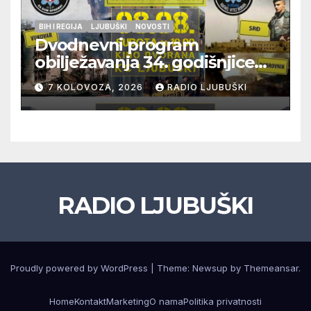
BIH I REGIJA
LJUBUŠKI
NOVOSTI
Dvodnevni program
obilježavanja 34. godišnjice
pogibije generala Blaža
7 KOLOVOZA, 2026
RADIO LJUBUŠKI
Kraljevića i osmorice
pripadnika HOS-a
RADIO LJUBUŠKI
Proudly powered by WordPress
|
Theme: Newsup by
Themeansar
.
Home
Kontakt
Marketing
O nama
Politika privatnosti