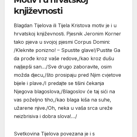
književnosti
Blagdan Tijelova ili Tijela Kristova motiv je i u
hrvatskoj književnosti. Pjesnik Jeronim Korner
tako pjeva u svojoj pjesmi Corpus Domini:
/Kleknite ponizno! – Spustite glave!/Pustite Ga
da prođe kroz vaše redove,/kao kroz dušu
najljepši san…/Sve drugo zaboravite, osim
možda djecu,/što prosipaju pred Njim cvjetove
bijele i plave./I predajte se tišini čekanja
Njegova blagoslova,/Blagoslov će taj sići na
vas poželjno tiho,/kao blaga kiša na suhe,
užarene njive./Oh, neka u vaša srca ureže
neizbrisiva i dobra slova!…/
Svetkovina Tijelova povezana je i s