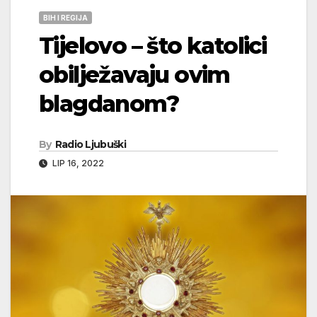
BIH I REGIJA
Tijelovo – što katolici
obilježavaju ovim
blagdanom?
By
Radio Ljubuški
LIP 16, 2022