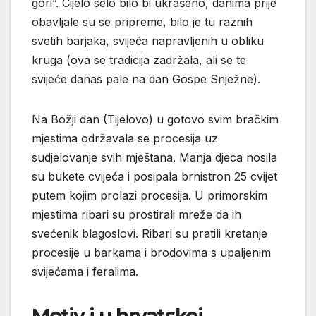
gori”. Cijelo selo bilo bi ukrašeno, danima prije
obavljale su se pripreme, bilo je tu raznih
svetih barjaka, svijeća napravljenih u obliku
kruga (ova se tradicija zadržala, ali se te
svijeće danas pale na dan Gospe Snježne).
Na Božji dan (Tijelovo) u gotovo svim bračkim
mjestima održavala se procesija uz
sudjelovanje svih mještana. Manja djeca nosila
su bukete cvijeća i posipala brnistron 25 cvijet
putem kojim prolazi procesija. U primorskim
mjestima ribari su prostirali mreže da ih
svećenik blagoslovi. Ribari su pratili kretanje
procesije u barkama i brodovima s upaljenim
svijećama i feralima.
Motiv i u hrvatskoj