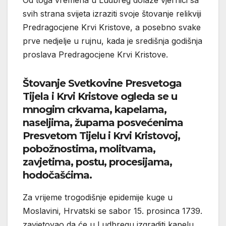
svih strana svijeta izraziti svoje štovanje relikviji
Predragocjene Krvi Kristove, a posebno svake
prve nedjelje u rujnu, kada je središnja godišnja
proslava Predragocjene Krvi Kristove.
Štovanje Svetkovine Presvetoga
Tijela i Krvi Kristove ogleda se u
mnogim crkvama, kapelama,
naseljima, župama posvećenima
Presvetom Tijelu i Krvi Kristovoj,
pobožnostima, molitvama,
zavjetima, postu, procesijama,
hodočašćima.
Za vrijeme trogodišnje epidemije kuge u
Moslavini, Hrvatski se sabor 15. prosinca 1739.
zavjetovao da će u Ludbregu izgraditi kapelu