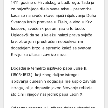
1411. godine u Hrvatskoj, u Ludbregu. Tada je
za najvažnijega dijela svete mise – pretvorbe,
kada se na svećenikove riječi i djelovanje Duha
Svetoga kruh pretvara u Tijelo, a vino u Krv
Isusovu, svećenik posumnjao u to čudo.
Ugledavši da se u kaležu nalazi prava svježa
krv, zbunjen i prestrašen neočekivanim
događajem brzo je spremio kalež sa svetom
Krvlju iza oltara i završio misu.
Događaj je temeljito ispitivao papa Julije II.
(1503-1513.), koji zbog duljine istrage i
ispitivanja čudesnih događaja nije uspio završiti
istragu, ali je dopustio javno štovanje relikvije,
što čini i njegov nasljednik papa Leon X.
Od toga vremena u Ludbreg dolaze vjernici sa