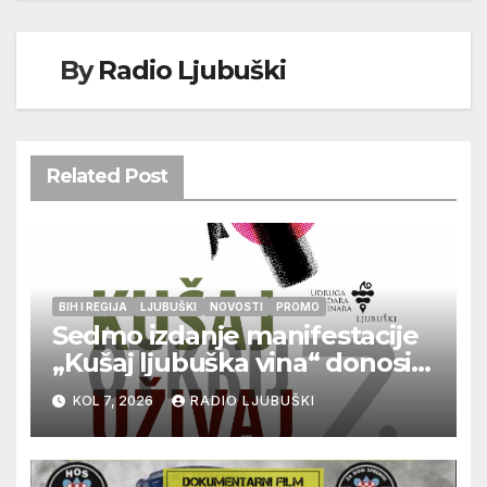
By
Radio Ljubuški
Related Post
BIH I REGIJA
LJUBUŠKI
NOVOSTI
PROMO
Sedmo izdanje manifestacije
„Kušaj ljubuška vina“ donosi
vrhunska vina, gastronomiju i
KOL 7, 2026
RADIO LJUBUŠKI
glazbu