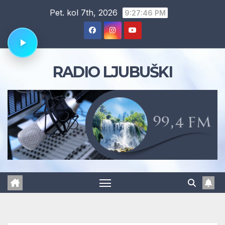
Skip
Pet. kol 7th, 2026
9:27:47 PM
to
content
RADIO LJUBUŠKI