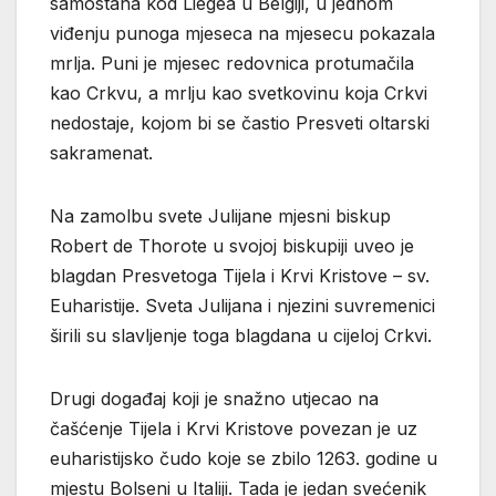
samostana kod Liegea u Belgiji, u jednom
viđenju punoga mjeseca na mjesecu pokazala
mrlja. Puni je mjesec redovnica protumačila
kao Crkvu, a mrlju kao svetkovinu koja Crkvi
nedostaje, kojom bi se častio Presveti oltarski
sakramenat.
Na zamolbu svete Julijane mjesni biskup
Robert de Thorote u svojoj biskupiji uveo je
blagdan Presvetoga Tijela i Krvi Kristove – sv.
Euharistije. Sveta Julijana i njezini suvremenici
širili su slavljenje toga blagdana u cijeloj Crkvi.
Drugi događaj koji je snažno utjecao na
čašćenje Tijela i Krvi Kristove povezan je uz
euharistijsko čudo koje se zbilo 1263. godine u
mjestu Bolseni u Italiji. Tada je jedan svećenik