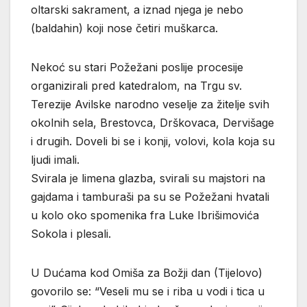
oltarski sakrament, a iznad njega je nebo
(baldahin) koji nose četiri muškarca.
Nekoć su stari Požežani poslije procesije
organizirali pred katedralom, na Trgu sv.
Terezije Avilske narodno veselje za žitelje svih
okolnih sela, Brestovca, Drškovaca, Dervišage
i drugih. Doveli bi se i konji, volovi, kola koja su
ljudi imali.
Svirala je limena glazba, svirali su majstori na
gajdama i tamburaši pa su se Požežani hvatali
u kolo oko spomenika fra Luke Ibrišimovića
Sokola i plesali.
U Dućama kod Omiša za Božji dan (Tijelovo)
govorilo se: “Veseli mu se i riba u vodi i tica u