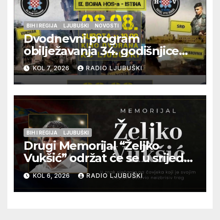
BIH I REGIJA
LJUBUŠKI
NOVOSTI
Dvodnevni program
obilježavanja 34. godišnjice
pogibije generala Blaža
KOL 7, 2026
RADIO LJUBUŠKI
Kraljevića i osmorice
pripadnika HOS-a
BIH I REGIJA
LJUBUŠKI
Drugi Memorijal “Željko
Vukšić” održat će se u srijedu
12. kolovoza u Otoku
KOL 6, 2026
RADIO LJUBUŠKI