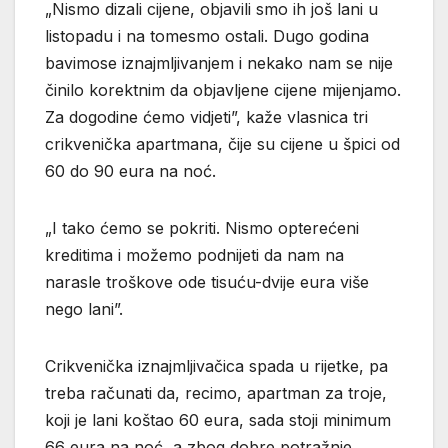
„Nismo dizali cijene, objavili smo ih još lani u
listopadu i na tomesmo ostali. Dugo godina
bavimose iznajmljivanjem i nekako nam se nije
činilo korektnim da objavljene cijene mijenjamo.
Za dogodine ćemo vidjeti”, kaže vlasnica tri
crikvenička apartmana, čije su cijene u špici od
60 do 90 eura na noć.
„I tako ćemo se pokriti. Nismo opterećeni
kreditima i možemo podnijeti da nam na
narasle troškove ode tisuću-dvije eura više
nego lani”.
Crikvenička iznajmljivačica spada u rijetke, pa
treba računati da, recimo, apartman za troje,
koji je lani koštao 60 eura, sada stoji minimum
66 eura na noć, a zbog dobre potražnje