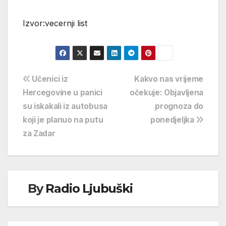
Izvor:vecernji list
Navigacija
Učenici iz
Kakvo nas vrijeme
Hercegovine u panici
očekuje: Objavljena
objava
su iskakali iz autobusa
prognoza do
koji je planuo na putu
ponedjeljka
za Zadar
By
Radio Ljubuški