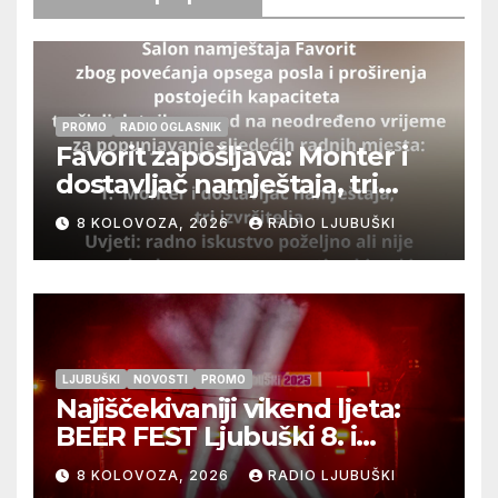
PROMO
RADIO OGLASNIK
Favorit zapošljava: Monter i
dostavljač namještaja, tri
izvršitelja
8 KOLOVOZA, 2026
RADIO LJUBUŠKI
LJUBUŠKI
NOVOSTI
PROMO
Najiščekivaniji vikend ljeta:
BEER FEST Ljubuški 8. i
9.kolovoza
8 KOLOVOZA, 2026
RADIO LJUBUŠKI