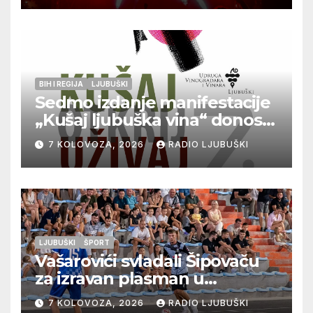
BIH I REGIJA
LJUBUŠKI
Sedmo izdanje manifestacije
„Kušaj ljubuška vina“ donosi
vrhunska vina, gastronomiju i
7 KOLOVOZA, 2026
RADIO LJUBUŠKI
glazbu
LJUBUŠKI
ŠPORT
Vašarovići svladali Šipovaču
za izravan plasman u
četvrtfinale, Grab izborio
7 KOLOVOZA, 2026
RADIO LJUBUŠKI