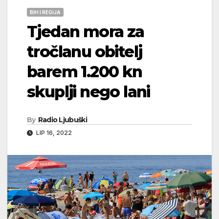
BIH I REGIJA
Tjedan mora za
tročlanu obitelj
barem 1.200 kn
skuplji nego lani
By
Radio Ljubuški
LIP 16, 2022