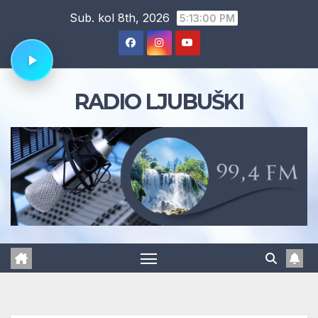
Skip
Sub. kol 8th, 2026
5:13:01 PM
to
content
RADIO LJUBUŠKI