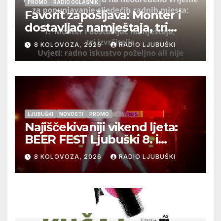
PROMO
RADIO OGLASNIK
Favorit zapošljava: Monter i
dostavljač namještaja, tri
izvršitelja
8 KOLOVOZA, 2026
RADIO LJUBUŠKI
LJUBUŠKI
NOVOSTI
PROMO
Najiščekivaniji vikend ljeta:
BEER FEST Ljubuški 8. i
9.kolovoza
8 KOLOVOZA, 2026
RADIO LJUBUŠKI