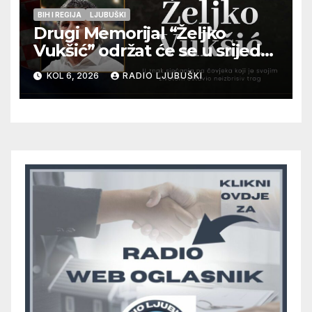
BIH I REGIJA
LJUBUŠKI
Drugi Memorijal “Željko
Vukšić” održat će se u srijedu
12. kolovoza u Otoku
KOL 6, 2026
RADIO LJUBUŠKI