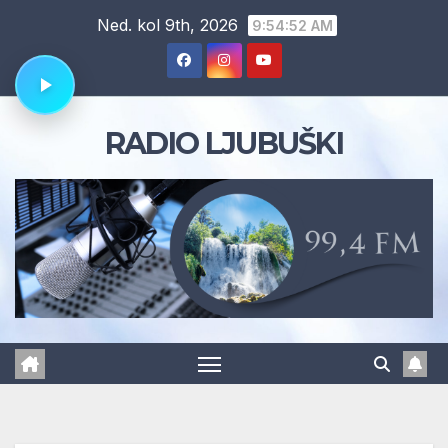
Skip
Ned. kol 9th, 2026
9:54:53 AM
to
content
RADIO LJUBUŠKI