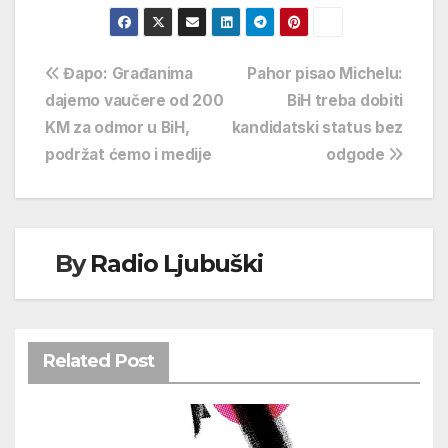
Navigacija
Đapo: Građanima
Pahor pisao Michelu:
dajemo vaučere od 200
BiH treba dobiti
objava
KM za odmor u BiH,
kandidatski status bez
podržat ćemo i medije
odgode
By
Radio Ljubuški
Related Post