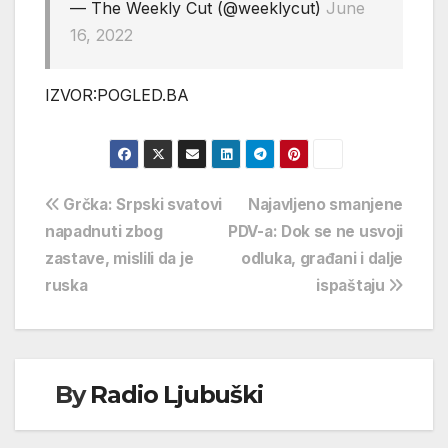
— The Weekly Cut (@weeklycut)
June
16, 2022
IZVOR:POGLED.BA
Navigacija
Grčka: Srpski svatovi
Najavljeno smanjene
napadnuti zbog
PDV-a: Dok se ne usvoji
objava
zastave, mislili da je
odluka, građani i dalje
ruska
ispaštaju
By
Radio Ljubuški