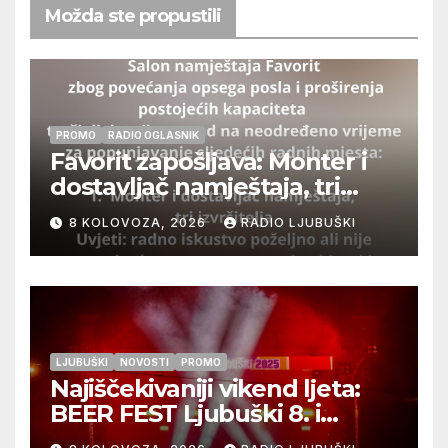
Možda ste propustili
PROMO
RADIO OGLASNIK
Favorit zapošljava: Monter i
dostavljač namještaja, tri
izvršitelja
8 KOLOVOZA, 2026
RADIO LJUBUŠKI
LJUBUŠKI
NOVOSTI
PROMO
Najiščekivaniji vikend ljeta:
BEER FEST Ljubuški 8. i
9.kolovoza