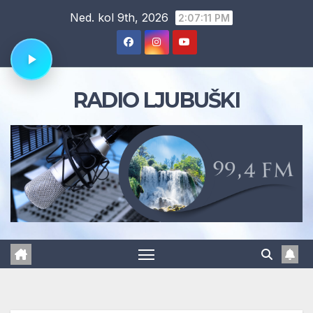
Skip
Ned. kol 9th, 2026
2:07:12 PM
to
content
RADIO LJUBUŠKI