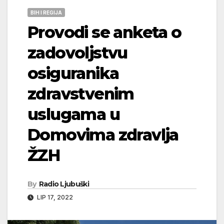
BIH I REGIJA
Provodi se anketa o
zadovoljstvu
osiguranika
zdravstvenim
uslugama u
Domovima zdravlja
ŽZH
By
Radio Ljubuški
LIP 17, 2022