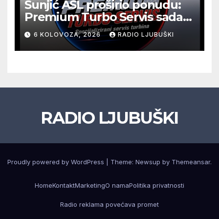
Šunjić ASL proširio ponudu:
Premium Turbo Servis sada
na jednoj adresi u Ljubuškom
6 KOLOVOZA, 2026
RADIO LJUBUŠKI
RADIO LJUBUŠKI
Proudly powered by WordPress
|
Theme: Newsup by
Themeansar
.
Home
Kontakt
Marketing
O nama
Politika privatnosti
Radio reklama povećava promet