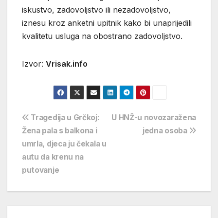
iskustvo, zadovoljstvo ili nezadovoljstvo,
iznesu kroz anketni upitnik kako bi unaprijedili
kvalitetu usluga na obostrano zadovoljstvo.
Izvor:
Vrisak.info
Navigacija
Tragedija u Grčkoj:
U HNŽ-u novozaražena
Žena pala s balkona i
jedna osoba
objava
umrla, djeca ju čekala u
autu da krenu na
putovanje