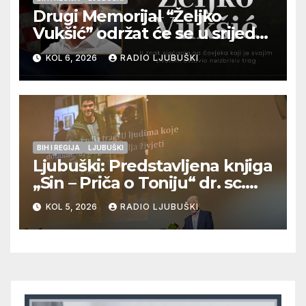
Drugi Memorijal “Željko
Vukšić” održat će se u srijedu
12. kolovoza u Otoku
KOL 6, 2026
RADIO LJUBUŠKI
BIH I REGIJA
LJUBUŠKI
Ljubuški: Predstavljena knjiga
„Sin – Priča o Toniju“ dr. sc.
Zdenka Hercega
KOL 5, 2026
RADIO LJUBUŠKI