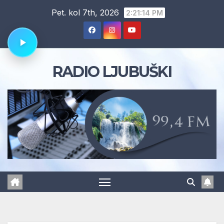
Skip
Pet. kol 7th, 2026
2:21:15 PM
to
content
RADIO LJUBUŠKI