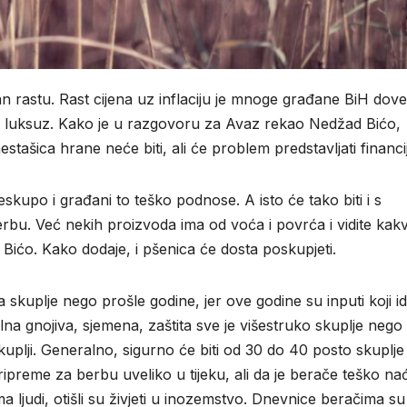
an rastu. Rast cijena uz inflaciju je mnoge građane BiH dov
e luksuz. Kako je u razgovoru za Avaz rekao Nedžad Bićo,
tašica hrane neće biti, ali će problem predstavljati financi
skupo i građani to teško podnose. A isto će tako biti i s
bu. Već nekih proizvoda ima od voća i povrća i vidite kak
 Bićo. Kako dodaje, i pšenica će dosta poskupjeti.
a skuplje nego prošle godine, jer ove godine su inputi koji i
na gnojiva, sjemena, zaštita sve je višestruko skuplje nego
skuplji. Generalno, sigurno će biti od 30 do 40 posto skuplje
ipreme za berbu uveliko u tijeku, ali da je berače teško nać
ma ljudi, otišli su živjeti u inozemstvo. Dnevnice beračima s