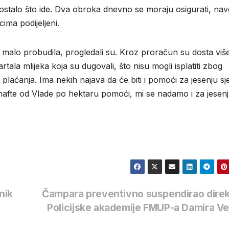
stalo što ide. Dva obroka dnevno se moraju osigurati, nav
ima podijeljeni.
e malo probudila, progledali su. Kroz proračun su dosta viš
tala mlijeka koja su dugovali, što nisu mogli isplatiti zbog
plaćanja. Ima nekih najava da će biti i pomoći za jesenju sj
ra nafte od Vlade po hektaru pomoći, mi se nadamo i za jesenj
nik
Čampara preventivno suspendirao direk
Policijske akademije FMUP-a Damira V