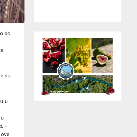
eo do
je.
ve su
du u
 u
i. –
u ove