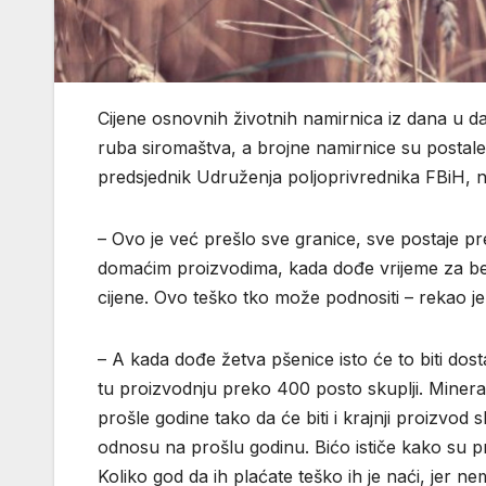
Cijene osnovnih životnih namirnica iz dana u d
ruba siromaštva, a brojne namirnice su postal
predsjednik Udruženja poljoprivrednika FBiH, nes
– Ovo je već prešlo sve granice, sve postaje pre
domaćim proizvodima, kada dođe vrijeme za ber
cijene. Ovo teško tko može podnositi – rekao je
– A kada dođe žetva pšenice isto će to biti dost
tu proizvodnju preko 400 posto skuplji. Mineral
prošle godine tako da će biti i krajnji proizvod 
odnosu na prošlu godinu. Bićo ističe kako su pr
Koliko god da ih plaćate teško ih je naći, jer ne