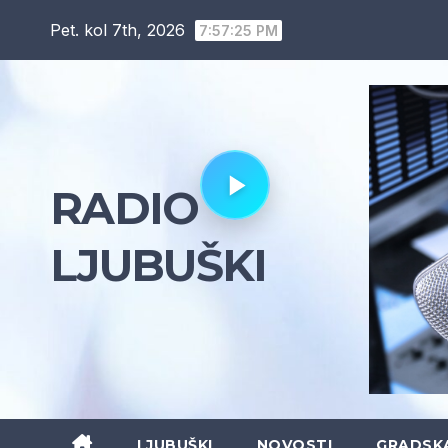
Skip
Pet. kol 7th, 2026
7:57:26 PM
to
content
RADIO
LJUBUŠKI
LJUBUŠKI
NOVOSTI
GRADSK