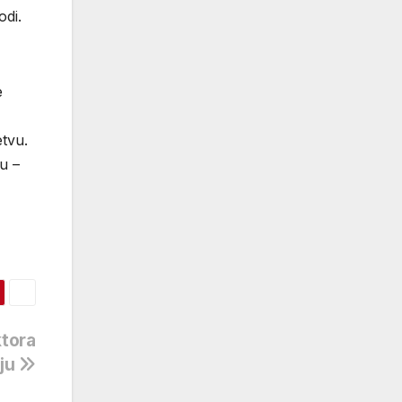
odi.
e
etvu.
u –
tora
eju