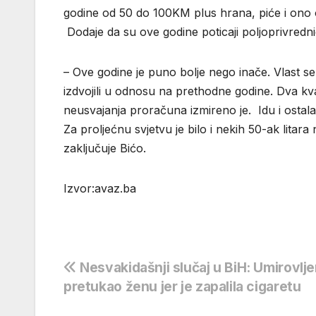
godine od 50 do 100KM plus hrana, piće i ono o
Dodaje da su ove godine poticaji poljoprivrednic
– Ove godine je puno bolje nego inače. Vlast s
izdvojili u odnosu na prethodne godine. Dva kvar
neusvajanja proračuna izmireno je. Idu i ostala 
Za proljećnu svjetvu je bilo i nekih 50-ak lita
zaključuje Bićo.
Izvor:avaz.ba
Navigacija
Nesvakidašnji slučaj u BiH: Umirovlje
pretukao ženu jer je zapalila cigaretu
objava