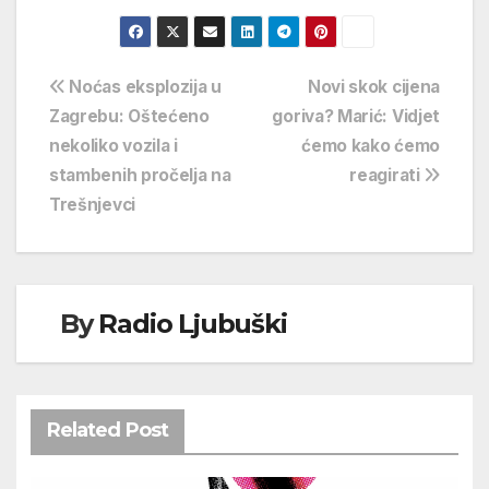
Navigacija
Noćas eksplozija u
Novi skok cijena
Zagrebu: Oštećeno
goriva? Marić: Vidjet
objava
nekoliko vozila i
ćemo kako ćemo
stambenih pročelja na
reagirati
Trešnjevci
By
Radio Ljubuški
Related Post