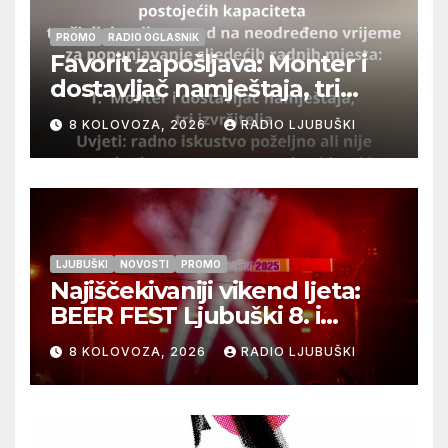
PROMO
RADIO OGLASNIK
Favorit zapošljava: Monter i
dostavljač namještaja, tri
izvršitelja
8 KOLOVOZA, 2026
RADIO LJUBUŠKI
LJUBUŠKI
NOVOSTI
PROMO
Najiščekivaniji vikend ljeta:
BEER FEST Ljubuški 8. i
9.kolovoza
8 KOLOVOZA, 2026
RADIO LJUBUŠKI