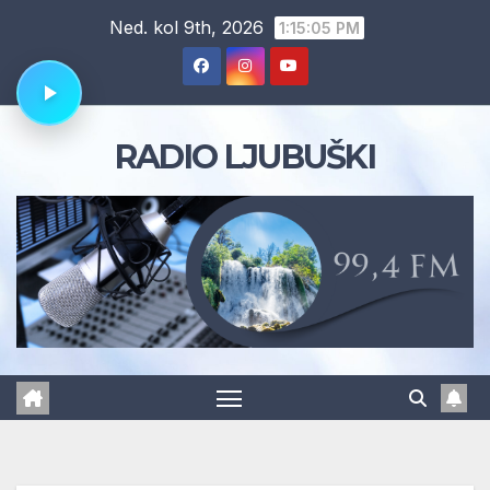
Skip
Ned. kol 9th, 2026
1:15:06 PM
to
content
RADIO LJUBUŠKI