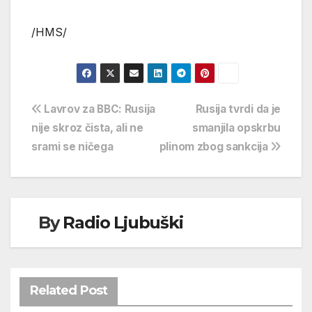
/HMS/
Navigacija
Lavrov za BBC: Rusija
Rusija tvrdi da je
nije skroz čista, ali ne
smanjila opskrbu
objava
srami se ničega
plinom zbog sankcija
By
Radio Ljubuški
Related Post