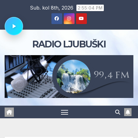
Skip
Sub. kol 8th, 2026
2:55:05 PM
to
content
RADIO LJUBUŠKI