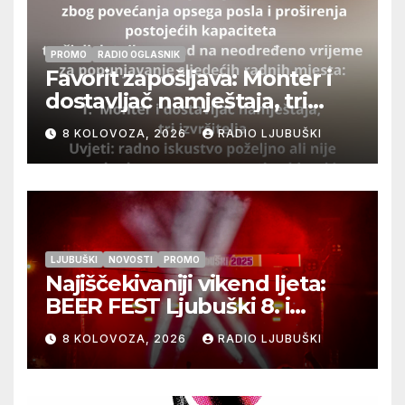
PROMO
RADIO OGLASNIK
Favorit zapošljava: Monter i
dostavljač namještaja, tri
izvršitelja
8 KOLOVOZA, 2026
RADIO LJUBUŠKI
LJUBUŠKI
NOVOSTI
PROMO
Najiščekivaniji vikend ljeta:
BEER FEST Ljubuški 8. i
9.kolovoza
8 KOLOVOZA, 2026
RADIO LJUBUŠKI