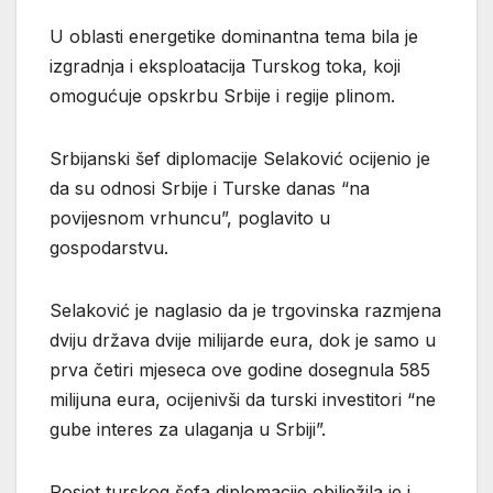
U oblasti energetike dominantna tema bila je
izgradnja i eksploatacija Turskog toka, koji
omogućuje opskrbu Srbije i regije plinom.
Srbijanski šef diplomacije Selaković ocijenio je
da su odnosi Srbije i Turske danas “na
povijesnom vrhuncu”, poglavito u
gospodarstvu.
Selaković je naglasio da je trgovinska razmjena
dviju država dvije milijarde eura, dok je samo u
prva četiri mjeseca ove godine dosegnula 585
milijuna eura, ocijenivši da turski investitori “ne
gube interes za ulaganja u Srbiji”.
Posjet turskog šefa diplomacije obilježila je i