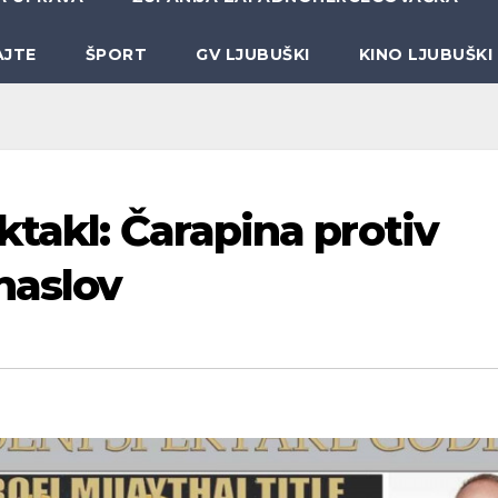
AJTE
ŠPORT
GV LJUBUŠKI
KINO LJUBUŠKI
takl: Čarapina protiv
naslov