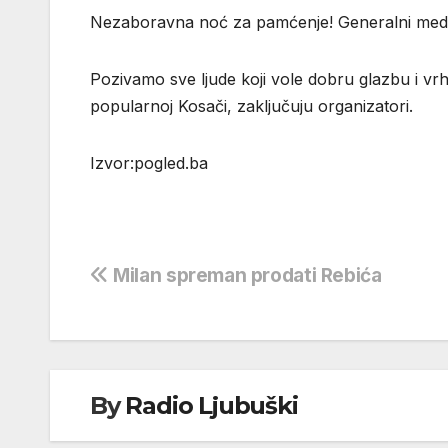
Nezaboravna noć za pamćenje! Generalni medijs
Pozivamo sve ljude koji vole dobru glazbu i vr
popularnoj Kosači, zaključuju organizatori.
Izvor:pogled.ba
Navigacija
Milan spreman prodati Rebića
objava
By
Radio Ljubuški