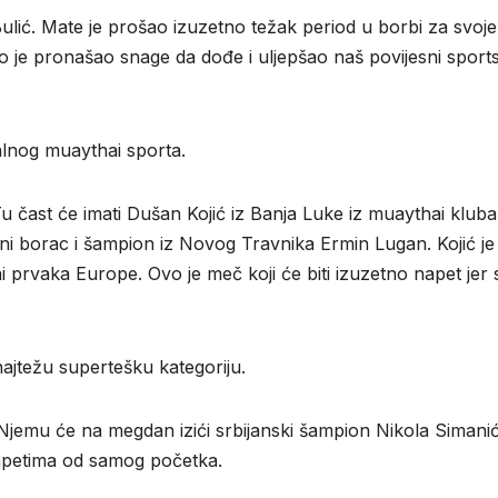
lić. Mate je prošao izuzetno težak period u borbi za svoje
to je pronašao snage da dođe i uljepšao naš povijesni sports
alnog muaythai sporta.
. Tu čast će imati Dušan Kojić iz Banja Luke iz muaythai kluba
ni borac i šampion iz Novog Travnika Ermin Lugan. Kojić je 
 prvaka Europe. Ovo je meč koji će biti izuzetno napet jer 
najtežu supertešku kategoriju.
 Njemu će na megdan izići srbijanski šampion Nikola Simanić.
napetima od samog početka.