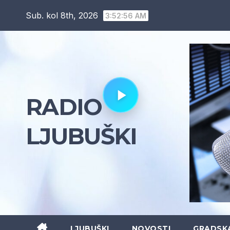
Skip
Sub. kol 8th, 2026
3:52:57 AM
to
content
RADIO
LJUBUŠKI
LJUBUŠKI
NOVOSTI
GRADSK