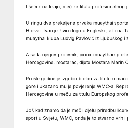
I šećer na kraju, meč za titulu profesionalnog 
U ringu dva prekaljena prvaka muaythai sporta.
Horvat. Ivan je živio dugo u Engleskoj ali i na 
muaythai kluba Ludvig Pavlović iz Ljubuškog i
A sada njegov protivnik, pionir muaythai sporta
Hercegovine, mostarac, dijete Mostara Marin Čar
Prošle godine je izgubio borbu za titulu u manjoj
gore i ukazano mu je povjerenje WMC-a. Reprez
Hercegovine u meču za titulu Europskog profe
Još kad znamo da je meč i cijelu priredbu licenc
sport u Svijetu, WMC, onda je to stvarno vrh i p