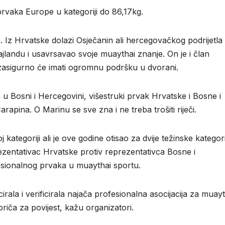
prvaka Europe u kategoriji do 86,17kg.
 Iz Hrvatske dolazi Osječanin ali hercegovačkog podrijetla
Tajlandu i usavrsavao svoje muaythai znanje. On je i član
 zasigurno će imati ogromnu podršku u dvorani.
 u Bosni i Hercegovini, višestruki prvak Hrvatske i Bosne i
apina. O Marinu se sve zna i ne treba trošiti riječi.
 kategoriji ali je ove godine otisao za dvije težinske kategori
entativac Hrvatske protiv reprezentativca Bosne i
sionalnog prvaka u muaythai sportu.
irala i verificirala najača profesionalna asocijacija za muay
riča za povijest, kažu organizatori.