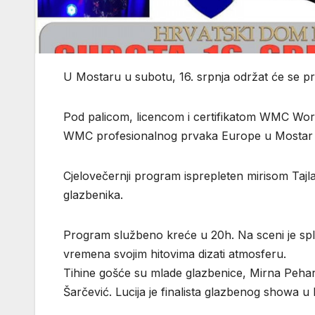
U Mostaru u subotu, 16. srpnja održat će se pr
Pod palicom, licencom i certifikatom WMC Worl
WMC profesionalnog prvaka Europe u Mostar 
Cjelovečernji program isprepleten mirisom Tajla
glazbenika.
Program službeno kreće u 20h. Na sceni je spli
vremena svojim hitovima dizati atmosferu.
Tihine gošće su mlade glazbenice, Mirna Pehar 
Šarčević. Lucija je finalista glazbenog showa u H