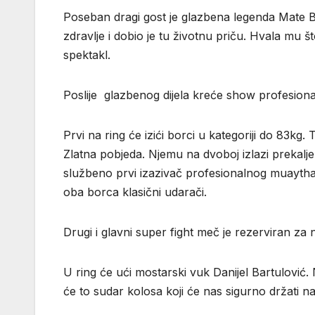
Poseban dragi gost je glazbena legenda Mate Bu
zdravlje i dobio je tu životnu priču. Hvala mu š
spektakl.
Poslije glazbenog dijela kreće show profesion
Prvi na ring će izići borci u kategoriji do 83kg
Zlatna pobjeda. Njemu na dvoboj izlazi prekalje
službeno prvi izazivač profesionalnog muaythai
oba borca klasični udarači.
Drugi i glavni super fight meč je rezerviran za 
U ring će ući mostarski vuk Danijel Bartulović.
će to sudar kolosa koji će nas sigurno držati 