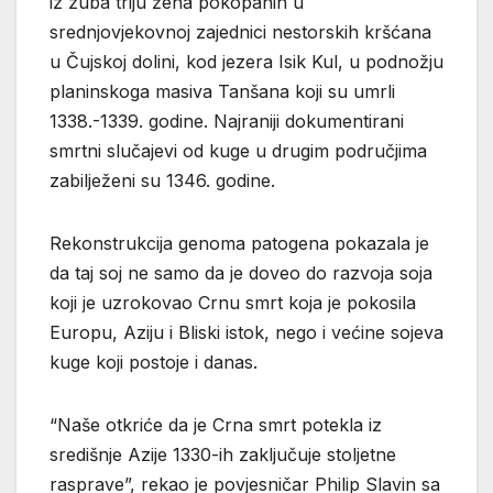
iz zuba triju žena pokopanih u
srednjovjekovnoj zajednici nestorskih kršćana
u Čujskoj dolini, kod jezera Isik Kul, u podnožju
planinskoga masiva Tanšana koji su umrli
1338.-1339. godine. Najraniji dokumentirani
smrtni slučajevi od kuge u drugim područjima
zabilježeni su 1346. godine.
Rekonstrukcija genoma patogena pokazala je
da taj soj ne samo da je doveo do razvoja soja
koji je uzrokovao Crnu smrt koja je pokosila
Europu, Aziju i Bliski istok, nego i većine sojeva
kuge koji postoje i danas.
“Naše otkriće da je Crna smrt potekla iz
središnje Azije 1330-ih zaključuje stoljetne
rasprave”, rekao je povjesničar Philip Slavin sa