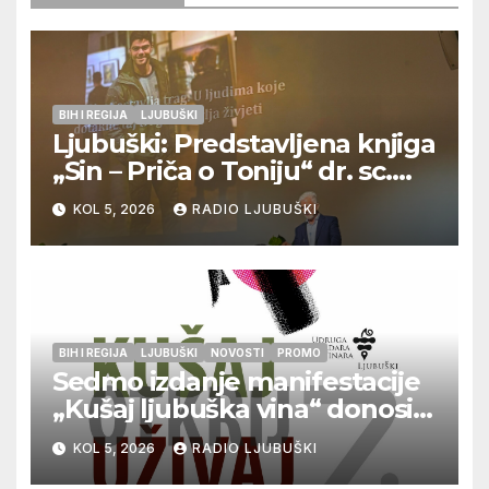
BIH I REGIJA
LJUBUŠKI
Ljubuški: Predstavljena knjiga
„Sin – Priča o Toniju“ dr. sc.
Zdenka Hercega
KOL 5, 2026
RADIO LJUBUŠKI
BIH I REGIJA
LJUBUŠKI
NOVOSTI
PROMO
Sedmo izdanje manifestacije
„Kušaj ljubuška vina“ donosi
vrhunska vina, gastronomiju i
KOL 5, 2026
RADIO LJUBUŠKI
glazbu