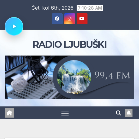
Skip
Čet. kol 6th, 2026
7:10:29 AM
to
content
RADIO LJUBUŠKI