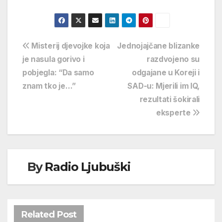
Navigacija
Misterij djevojke koja
Jednojajčane blizanke
je nasula gorivo i
razdvojeno su
objava
pobjegla: “Da samo
odgajane u Koreji i
znam tko je…”
SAD-u: Mjerili im IQ,
rezultati šokirali
eksperte
By
Radio Ljubuški
Related Post