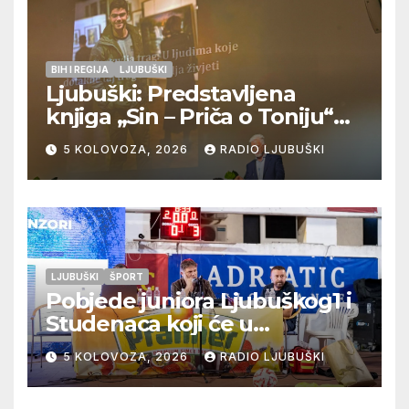
BIH I REGIJA
LJUBUŠKI
Ljubuški: Predstavljena
knjiga „Sin – Priča o Toniju“
dr. sc. Zdenka Hercega
5 KOLOVOZA, 2026
RADIO LJUBUŠKI
LJUBUŠKI
ŠPORT
Pobjede juniora Ljubuškog1 i
Studenaca koji će u
međusobnom susretu
5 KOLOVOZA, 2026
RADIO LJUBUŠKI
odlučiti o prvom mjestu u
skupini “A”, seniori Teskere