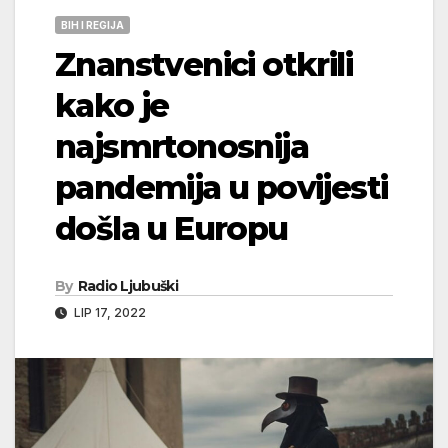
BIH I REGIJA
Znanstvenici otkrili
kako je
najsmrtonosnija
pandemija u povijesti
došla u Europu
By
Radio Ljubuški
LIP 17, 2022