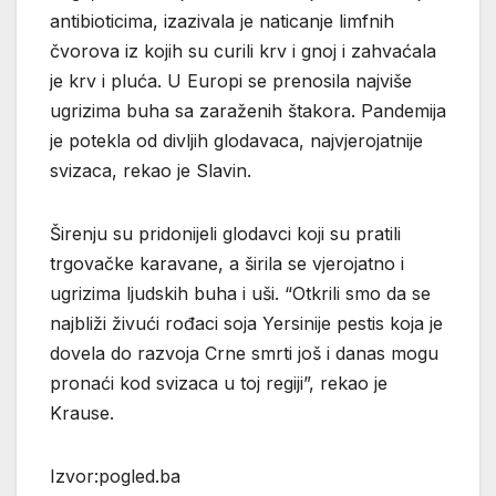
antibioticima, izazivala je naticanje limfnih
čvorova iz kojih su curili krv i gnoj i zahvaćala
je krv i pluća. U Europi se prenosila najviše
ugrizima buha sa zaraženih štakora. Pandemija
je potekla od divljih glodavaca, najvjerojatnije
svizaca, rekao je Slavin.
Širenju su pridonijeli glodavci koji su pratili
trgovačke karavane, a širila se vjerojatno i
ugrizima ljudskih buha i uši. “Otkrili smo da se
najbliži živući rođaci soja Yersinije pestis koja je
dovela do razvoja Crne smrti još i danas mogu
pronaći kod svizaca u toj regiji”, rekao je
Krause.
Izvor:pogled.ba