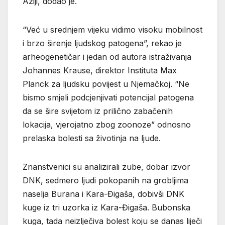
Aziji, dodao je.
“Već u srednjem vijeku vidimo visoku mobilnost
i brzo širenje ljudskog patogena”, rekao je
arheogenetičar i jedan od autora istraživanja
Johannes Krause, direktor Instituta Max
Planck za ljudsku povijest u Njemačkoj. “Ne
bismo smjeli podcjenjivati potencijal patogena
da se šire svijetom iz prilično zabačenih
lokacija, vjerojatno zbog zoonoze” odnosno
prelaska bolesti sa životinja na ljude.
Znanstvenici su analizirali zube, dobar izvor
DNK, sedmero ljudi pokopanih na grobljima
naselja Burana i Kara-Đigaša, dobivši DNK
kuge iz tri uzorka iz Kara-Đigaša. Bubonska
kuga, tada neizlječiva bolest koju se danas liječi