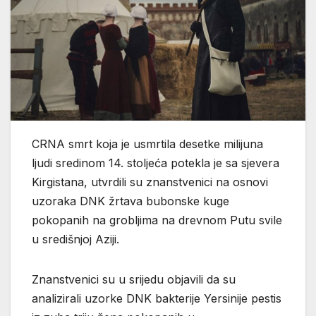
CRNA smrt koja je usmrtila desetke milijuna
ljudi sredinom 14. stoljeća potekla je sa sjevera
Kirgistana, utvrdili su znanstvenici na osnovi
uzoraka DNK žrtava bubonske kuge
pokopanih na grobljima na drevnom Putu svile
u središnjoj Aziji.
Znanstvenici su u srijedu objavili da su
analizirali uzorke DNK bakterije Yersinije pestis