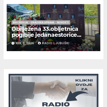
BIH I REGIJA
GRADSKA UPRAVA
NOVOSTI
Obilježena 33.obljetnica
pogibije jedanaestorice
ljubuških branitelja
KOL 2, 2026
RADIO LJUBUŠKI