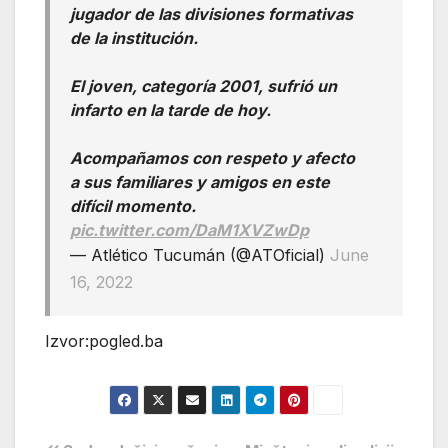
jugador de las divisiones formativas
de la institución.
El joven, categoría 2001, sufrió un
infarto en la tarde de hoy.
Acompañamos con respeto y afecto
a sus familiares y amigos en este
difícil momento.
pic.twitter.com/DaM1XVZwDp
— Atlético Tucumán (@ATOficial)
June
16, 2022
Izvor:pogled.ba