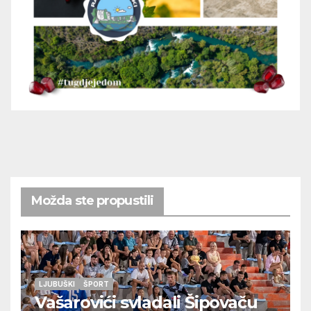
Možda ste propustili
LJUBUŠKI
ŠPORT
Vašarovići svladali Šipovaču