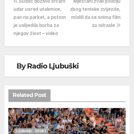
Navigacija
Sudac doživio srčani
Mještani zvali policiju
udar usred utakmice,
zbog teniske zvijezde,
objava
pao na parket, a potom
mislili da se snima film
je uslijedila borba za
za odrasle
njegov život – video
By
Radio Ljubuški
Related Post
LJUBUŠKI
ŠPORT