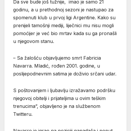
Da sve bude još tužnije, imao je samo 21
godinu, a u prethodnoj sezoni je nastupao za
spomenuti klub u prvoj ligi Argentine. Kako su
prenijeli tamošnji mediji, liječnici mu nisu mogli
pomoćijer je već bio mrtav kada su ga pronašli
u njegovom stanu.
– Sa žalošću objavljujemo smrt Fabricia
Navarra. Mladić, rođen 2001. godine, u
poslijepodnevnim satima je doživio srčani udar.
S poštovanjem i ljubavlju izražavamo podršku
njegovoj obitelji i prijateljima u ovim teškim
trenucima”, objavljeno je na službenom
Twitteru.
Navarro je igrao na poziciji napadača i poput