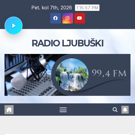
Skip
Pet. kol 7th, 2026
1:15:58 PM
to
content
RADIO LJUBUŠKI