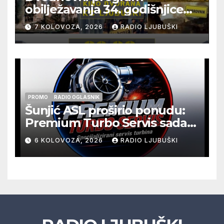
obilježavanja 34. godišnjice
pogibije generala Blaža
7 KOLOVOZA, 2026
RADIO LJUBUŠKI
Kraljevića i osmorice
pripadnika HOS-a
PROMO
RADIO OGLASNIK
Šunjić ASL proširio ponudu:
Premium Turbo Servis sada
na jednoj adresi u Ljubuškom
6 KOLOVOZA, 2026
RADIO LJUBUŠKI