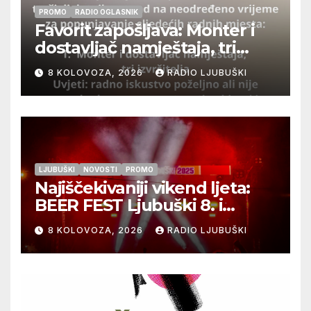
PROMO
RADIO OGLASNIK
Favorit zapošljava: Monter i
dostavljač namještaja, tri
izvršitelja
8 KOLOVOZA, 2026
RADIO LJUBUŠKI
LJUBUŠKI
NOVOSTI
PROMO
Najiščekivaniji vikend ljeta:
BEER FEST Ljubuški 8. i
9.kolovoza
8 KOLOVOZA, 2026
RADIO LJUBUŠKI