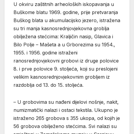
U okviru zaštitnih arheoloških iskopavanja u
Buškome blatu 1969. godine, prije pretvaranja
Buškog blata u akumulacijsko jezero, istražena
su tri manja kasnosrednjovjekovna groblja
obilježena stećcima: Kraljičin nasip, Glavica i
Bilo Polje – Mašeta a u Grborezima su 1954.,
1955. i 1956. godine istraženi
ranosrednjovjekovni grobovi iz druge polovice
8. i prve polovice 9. stoljeća, koji su preslojeni
velikim kasnosrednjovjekovnim grobljem iz
razdoblja od 13. do 15. stoljeća.
– U grobovima su nađeni dijelovi nošnje, nakit,
numizmatički nalazi i ostaci tekstila. Ukupno je
istraženo 265 grobova s 355 ukopa, od kojih je
56 grobova obilježeno stećcima. Svi nalazi su