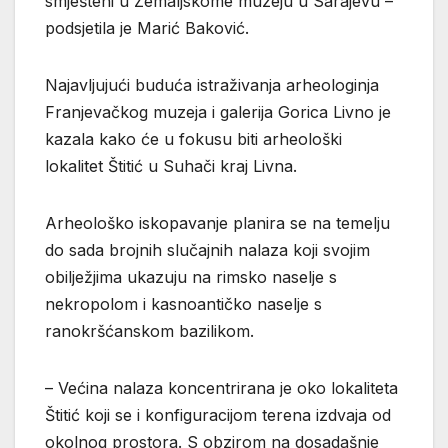
smješteni u Zemaljskome muzeju u Sarajevu –
podsjetila je Marić Baković.
Najavljujući buduća istraživanja arheologinja
Franjevačkog muzeja i galerija Gorica Livno je
kazala kako će u fokusu biti arheološki
lokalitet Štitić u Suhači kraj Livna.
Arheološko iskopavanje planira se na temelju
do sada brojnih slučajnih nalaza koji svojim
obilježjima ukazuju na rimsko naselje s
nekropolom i kasnoantičko naselje s
ranokršćanskom bazilikom.
– Većina nalaza koncentrirana je oko lokaliteta
Štitić koji se i konfiguracijom terena izdvaja od
okolnog prostora. S obzirom na dosadašnje