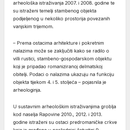
arheološka istraživanja 2007. i 2008. godine te
su istraženi temelji stambenog objekta
podijeljenog u nekoliko prostorija povezanih
vanjskim trijemom.
– Prema ostacima arhitekture i pokretnim
nalazima može se zaključiti kako se radilo o
villi rustici, stambeno-gospodarskom objektu
koji je pripadao romaniziranoj delmatskoj
obitelji. Podaci o nalazima ukazuju na funkciju
objekta tijekom 4. i 5. stoljeća – pojasnila je
arheologinja.
U sustavnim arheološkim istraživanjima groblja
kod naselja Rapovine 2010., 2012. i 2013.
godine istraženi su ostaci predromaničke crkve
koja je građena u posljednjoj četvrtini 9.