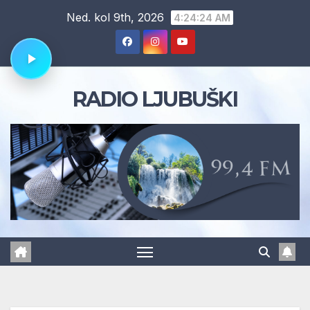
Skip
Ned. kol 9th, 2026
4:24:25 AM
to
content
RADIO LJUBUŠKI