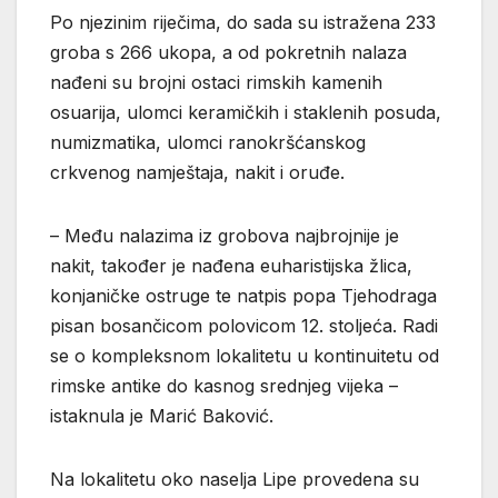
Po njezinim riječima, do sada su istražena 233
groba s 266 ukopa, a od pokretnih nalaza
nađeni su brojni ostaci rimskih kamenih
osuarija, ulomci keramičkih i staklenih posuda,
numizmatika, ulomci ranokršćanskog
crkvenog namještaja, nakit i oruđe.
– Među nalazima iz grobova najbrojnije je
nakit, također je nađena euharistijska žlica,
konjaničke ostruge te natpis popa Tjehodraga
pisan bosančicom polovicom 12. stoljeća. Radi
se o kompleksnom lokalitetu u kontinuitetu od
rimske antike do kasnog srednjeg vijeka –
istaknula je Marić Baković.
Na lokalitetu oko naselja Lipe provedena su