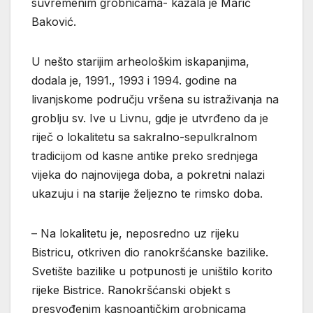
suvremenim grobnicama- kazala je Marić
Baković.
U nešto starijim arheološkim iskapanjima,
dodala je, 1991., 1993 i 1994. godine na
livanjskome području vršena su istraživanja na
groblju sv. Ive u Livnu, gdje je utvrđeno da je
riječ o lokalitetu sa sakralno-sepulkralnom
tradicijom od kasne antike preko srednjega
vijeka do najnovijega doba, a pokretni nalazi
ukazuju i na starije željezno te rimsko doba.
– Na lokalitetu je, neposredno uz rijeku
Bistricu, otkriven dio ranokršćanske bazilike.
Svetište bazilike u potpunosti je uništilo korito
rijeke Bistrice. Ranokršćanski objekt s
presvođenim kasnoantičkim grobnicama