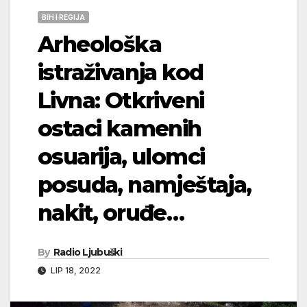
BIH I REGIJA
Arheološka
istraživanja kod
Livna: Otkriveni
ostaci kamenih
osuarija, ulomci
posuda, namještaja,
nakit, oruđe…
By
Radio Ljubuški
LIP 18, 2022