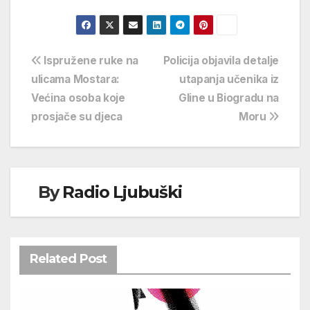
Navigacija
Ispružene ruke na
Policija objavila detalje
ulicama Mostara:
utapanja učenika iz
objava
Većina osoba koje
Gline u Biogradu na
prosjače su djeca
Moru
By
Radio Ljubuški
Related Post