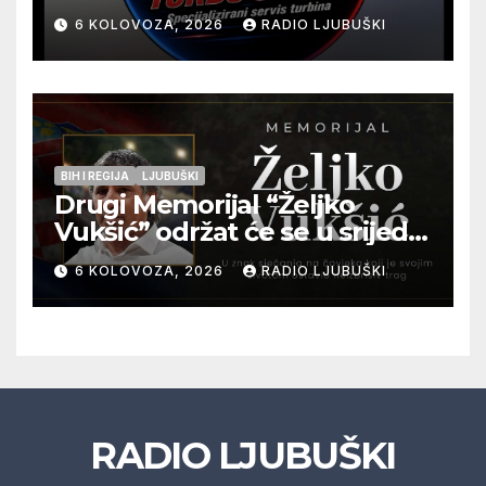
na jednoj adresi u Ljubuškom
6 KOLOVOZA, 2026
RADIO LJUBUŠKI
BIH I REGIJA
LJUBUŠKI
Drugi Memorijal “Željko
Vukšić” održat će se u srijedu
12. kolovoza u Otoku
6 KOLOVOZA, 2026
RADIO LJUBUŠKI
RADIO LJUBUŠKI