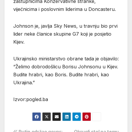
zastupnicima Konzervativne stranke,
vijećnicima i poslovnim liderima u Doncasteru.
Johnson je, javlja Sky News, u travnju bio prvi
lider neke članice skupine G7 koji je posjetio
Kijev.
Ukrajinsko ministarstvo obrane tada je objavilo:
“Želimo dobrodošlicu Borisu Johnsonu u Kijev.
Budite hrabri, kao Boris. Budite hrabri, kao
Ukrajina.”
Izvor:pogled.ba
Putin održao govor:
Okrugli stol na temu