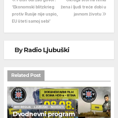
Navigacija
‘Ekonomski blitzkrieg
žena i ljudi treće dobi u
objava
protiv Rusije nije uspio,
javnom životu
EU šteti samoj sebi’
By
Radio Ljubuški
Related Post
BIH I REGIJA
LJUBUŠKI
NOVOSTI
Dvodnevni program