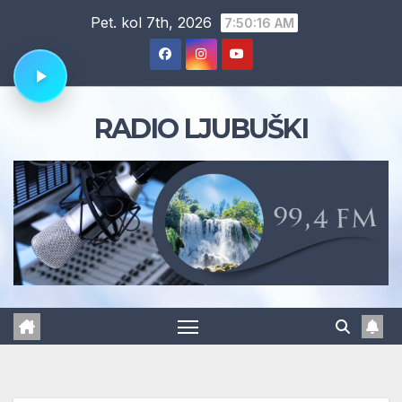
Skip
Pet. kol 7th, 2026
7:50:16 AM
to
content
RADIO LJUBUŠKI