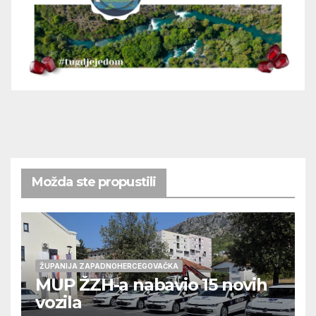
Možda ste propustili
ŽUPANIJA ZAPADNOHERCEGOVAČKA
MUP ŽZH-a nabavio 15 novih
vozila