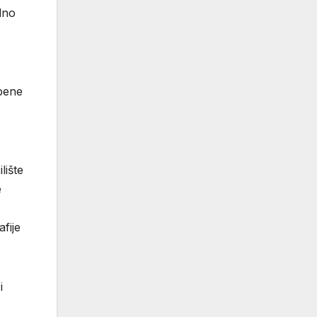
dno
.
dbene
lište
e
fije
i