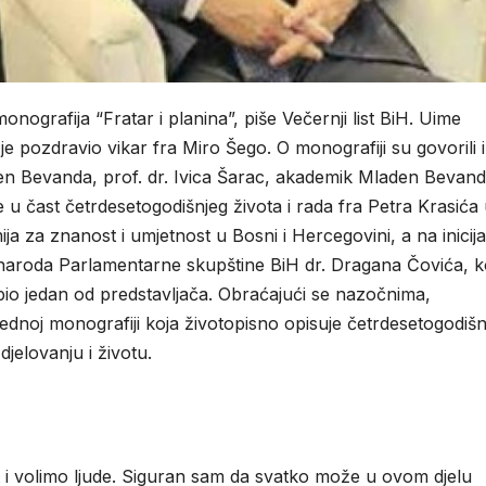
monografija “Fratar i planina”, piše Večernji list BiH. Uime
 pozdravio vikar fra Miro Šego. O monografiji su govorili i
aden Bevanda, prof. dr. Ivica Šarac, akademik Mladen Bevand
e u čast četrdesetogodišnjeg života i rada fra Petra Krasića
a za znanost i umjetnost u Bosni i Hercegovini, a na inicija
naroda Parlamentarne skupštine BiH dr. Dragana Čovića, koj
bio jedan od predstavljača. Obraćajući se nazočnima,
ijednoj monografiji koja životopisno opisuje četrdesetogodišnj
djelovanju i životu.
ot i volimo ljude. Siguran sam da svatko može u ovom djelu