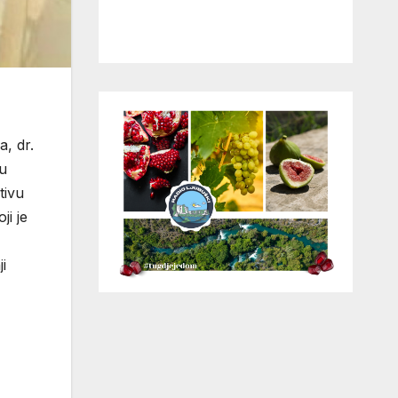
a, dr.
 u
tivu
i je
i