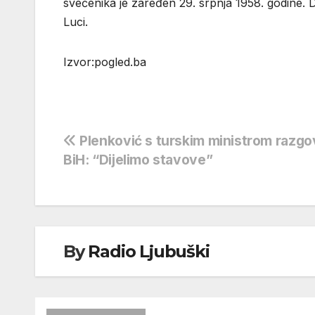
svećenika je zaređen 29. srpnja 1958. godine. 
Luci.
Izvor:pogled.ba
Navigacija
Plenković s turskim ministrom razgo
BiH: “Dijelimo stavove”
objava
By
Radio Ljubuški