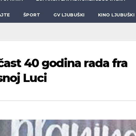
AJTE
ŠPORT
GV LJUBUŠKI
KINO LJUBUŠKI
 čast 40 godina rada fra
snoj Luci