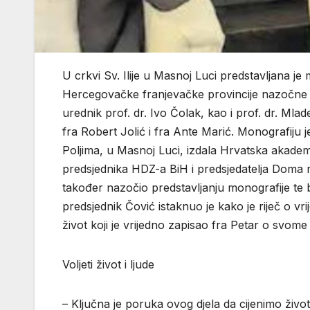
U crkvi Sv. Ilije u Masnoj Luci predstavljana je 
Hercegovačke franjevačke provincije nazočne je
urednik prof. dr. Ivo Čolak, kao i prof. dr. Ml
fra Robert Jolić i fra Ante Marić. Monografiju j
Poljima, u Masnoj Luci, izdala Hrvatska akademij
predsjednika HDZ-a BiH i predsjedatelja Doma 
također nazočio predstavljanju monografije te 
predsjednik Čović istaknuo je kako je riječ o vr
život koji je vrijedno zapisao fra Petar o svome 
Voljeti život i ljude
– Ključna je poruka ovog djela da cijenimo živ