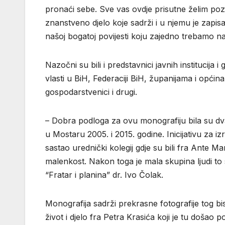
pronaći sebe. Sve vas ovdje prisutne želim pozv
znanstveno djelo koje sadrži i u njemu je zapis
našoj bogatoj povijesti koju zajedno trebamo nast
Nazočni su bili i predstavnici javnih institucij
vlasti u BiH, Federaciji BiH, županijama i općina
gospodarstvenici i drugi.
– Dobra podloga za ovu monografiju bila su dva 
u Mostaru 2005. i 2015. godine. Inicijativu za
sastao urednički kolegij gdje su bili fra Ante M
malenkost. Nakon toga je mala skupina ljudi to 
“Fratar i planina” dr. Ivo Čolak.
Monografija sadrži prekrasne fotografije tog bise
život i djelo fra Petra Krasića koji je tu doša