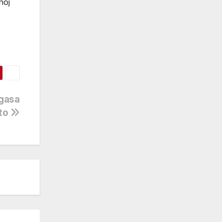
noj
 gasa
sto