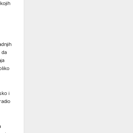
kojih
adnjih
m da
aja
oliko
sko i
radio
a