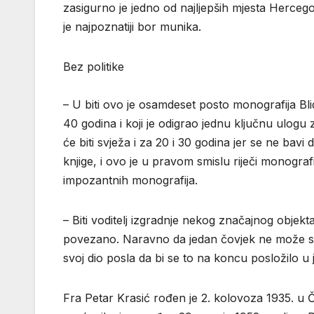
zasigurno je jedno od najljepših mjesta Hercego
je najpoznatiji bor munika.
Bez politike
– U biti ovo je osamdeset posto monografija Blidi
40 godina i koji je odigrao jednu ključnu ulogu 
će biti svježa i za 20 i 30 godina jer se ne bav
knjige, i ovo je u pravom smislu riječi monografi
impozantnih monografija.
– Biti voditelj izgradnje nekog značajnog objekta 
povezano. Naravno da jedan čovjek ne može sam
svoj dio posla da bi se to na koncu posložilo u 
Fra Petar Krasić rođen je 2. kolovoza 1935. u Či