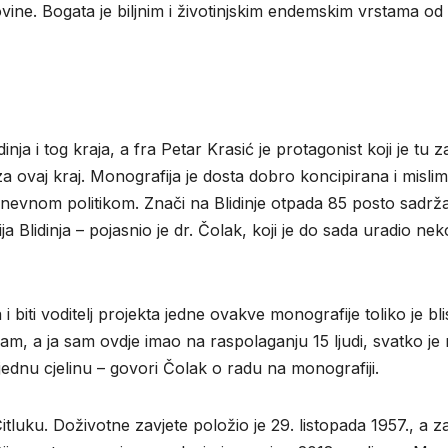
vine. Bogata je biljnim i životinjskim endemskim vrstama od 
nja i tog kraja, a fra Petar Krasić je protagonist koji je tu z
za ovaj kraj. Monografija je dosta dobro koncipirana i misli
i dnevnom politikom. Znači na Blidinje otpada 85 posto sadrž
ja Blidinja – pojasnio je dr. Čolak, koji je do sada uradio nek
i biti voditelj projekta jedne ovakve monografije toliko je bli
, a ja sam ovdje imao na raspolaganju 15 ljudi, svatko je 
jednu cjelinu – govori Čolak o radu na monografiji.
tluku. Doživotne zavjete položio je 29. listopada 1957., a z