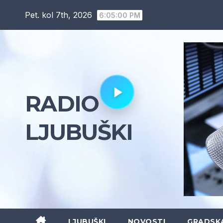
Skip
Pet. kol 7th, 2026
6:05:02 PM
to
content
RADIO
LJUBUŠKI
LJUBUŠKI
NOVOSTI
GRADSK