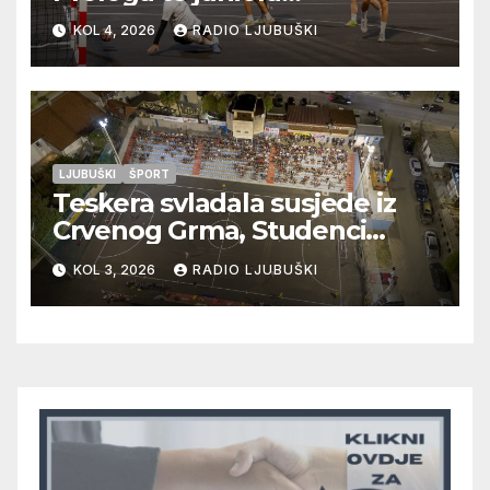
Radišića/Mostarskih Vrata
KOL 4, 2026
RADIO LJUBUŠKI
LJUBUŠKI
ŠPORT
Teskera svladala susjede iz
Crvenog Grma, Studenci
deklasirali Radišiće, večeras
KOL 3, 2026
RADIO LJUBUŠKI
na programu četiri nove
utakmice