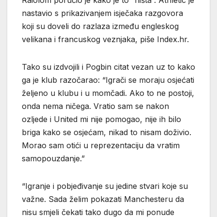
Raiolom poručio je kako je to “ništa”. Athletic je
nastavio s prikazivanjem isječaka razgovora
koji su doveli do razlaza između engleskog
velikana i francuskog veznjaka, piše Index.hr.
Tako su izdvojili i Pogbin citat vezan uz to kako
ga je klub razočarao: “Igrači se moraju osjećati
željeno u klubu i u momčadi. Ako to ne postoji,
onda nema ničega. Vratio sam se nakon
ozljede i United mi nije pomogao, nije ih bilo
briga kako se osjećam, nikad to nisam doživio.
Morao sam otići u reprezentaciju da vratim
samopouzdanje.”
“Igranje i pobjeđivanje su jedine stvari koje su
važne. Sada želim pokazati Manchesteru da
nisu smjeli čekati tako dugo da mi ponude