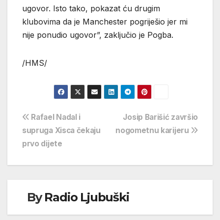
ugovor. Isto tako, pokazat ću drugim
klubovima da je Manchester pogriješio jer mi
nije ponudio ugovor”, zaključio je Pogba.
/HMS/
Navigacija
Rafael Nadal i
Josip Barišić završio
supruga Xisca čekaju
nogometnu karijeru
objava
prvo dijete
By
Radio Ljubuški