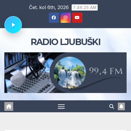
Skip
Čet. kol 6th, 2026
7:46:26 AM
to
content
RADIO LJUBUŠKI