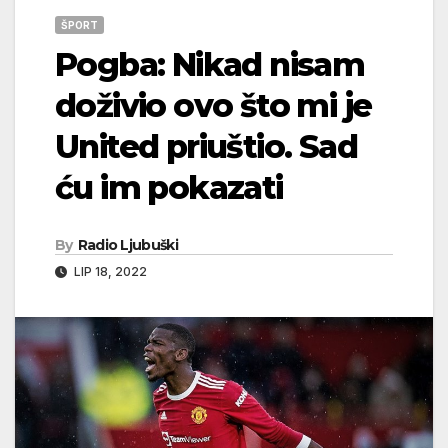
ŠPORT
Pogba: Nikad nisam
doživio ovo što mi je
United priuštio. Sad
ću im pokazati
By
Radio Ljubuški
LIP 18, 2022