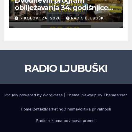
Dvodnevni program
obilježavanja 34. godišnjice
pogibije generala Blaža
7 KOLOVOZA, 2026
RADIO LJUBUŠKI
Kraljevića i osmorice
pripadnika HOS-a
RADIO LJUBUŠKI
Proudly powered by WordPress
|
Theme: Newsup by
Themeansar
.
Home
Kontakt
Marketing
O nama
Politika privatnosti
Radio reklama povećava promet