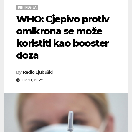
BIH I REGIJA
WHO: Cjepivo protiv
omikrona se može
koristiti kao booster
doza
By
Radio Ljubuški
LIP 18, 2022