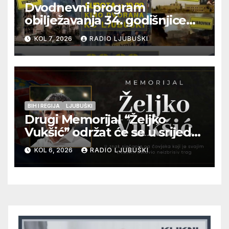
Dvodnevni program
obilježavanja 34. godišnjice
pogibije generala Blaža
KOL 7, 2026
RADIO LJUBUŠKI
Kraljevića i osmorice
pripadnika HOS-a
BIH I REGIJA
LJUBUŠKI
Drugi Memorijal “Željko
Vukšić” održat će se u srijedu
12. kolovoza u Otoku
KOL 6, 2026
RADIO LJUBUŠKI