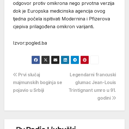
odgovor protiv omikrona nego prvotna verzija
dok je Europska medicinska agencija ovog
tjedna počela ispitivati Modernina i Pfizerova
cjepiva prilagođena omikron varijanti.
Izvor:pogled.ba
Navigacija
Prvi slučaj
Legendarni francuski
majmunskih boginja se
glumac Jean-Louis
objava
pojavio u Srbiji
Trintignant umro u 91.
godini