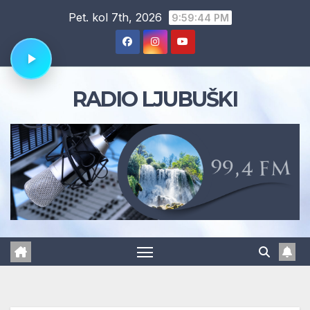
Skip
Pet. kol 7th, 2026
9:59:45 PM
to
content
RADIO LJUBUŠKI