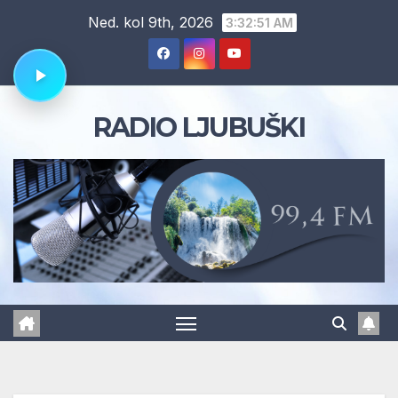
Skip
Ned. kol 9th, 2026
3:32:52 AM
to
content
RADIO LJUBUŠKI