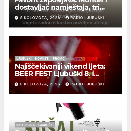
dostavljač namještaja, tri
izvršitelja
8 KOLOVOZA, 2026
RADIO LJUBUŠKI
LJUBUŠKI
NOVOSTI
PROMO
Najiščekivaniji vikend ljeta:
BEER FEST Ljubuški 8. i
9.kolovoza
8 KOLOVOZA, 2026
RADIO LJUBUŠKI
BIH I REGIJA
LJUBUŠKI