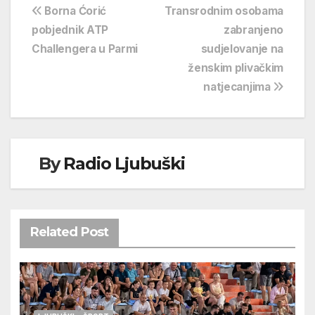
Navigacija
Borna Ćorić
Transrodnim osobama
pobjednik ATP
zabranjeno
objava
Challengera u Parmi
sudjelovanje na
ženskim plivačkim
natjecanjima
By
Radio Ljubuški
Related Post