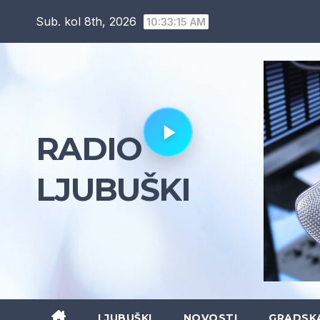
Skip
Sub. kol 8th, 2026
10:33:16 AM
to
content
RADIO
LJUBUŠKI
LJUBUŠKI
NOVOSTI
GRADSK