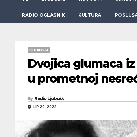
RADIO OGLASNIK
KULTURA
POSLUŠ
BIH I REGIJA
Dvojica glumaca iz 
u prometnoj nesreć
By
Radio Ljubuški
LIP 20, 2022