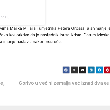
uno12)
vima Marka Millara i umjetnika Petera Grossa, a snimanje j
čaka koji otkriva da je nasljednik Isusa Krista. Datum izlaska
e snimanje nastaviti nakon nesreće.
e,
Gorivo u većini zemalja već iznad dva e