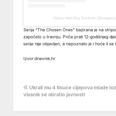
Objavu dijeli Ray Garduño (@raygard
Serija “The Chosen Ones” bazirana je na stripo
započelo u travnju. Priča prati 12-godišnjeg dje
serije nije objavljen, a nepoznato je i hoće li s
Izvor:dnevnik.hr
Navigacija
Ukrali mu 4 tisuće cijepova mlade loz
vlasnik se obratio javnosti
objava