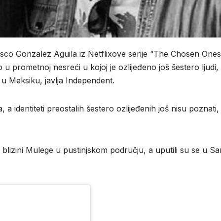
o Gonzalez Aguila iz Netflixove serije “The Chosen Ones
u prometnoj nesreći u kojoj je ozlijeđeno još šestero ljudi,
a u Meksiku, javlja Independent.
 a identiteti preostalih šestero ozlijeđenih još nisu poznati,
 blizini Mulege u pustinjskom području, a uputili su se u Sa