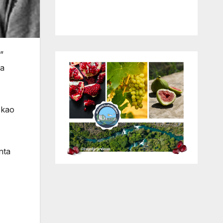
”
 a
 kao
nta