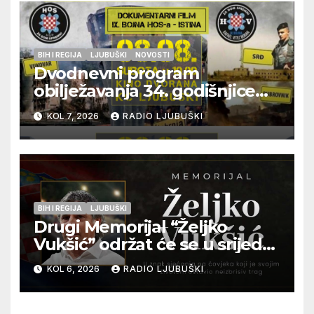
BIH I REGIJA
LJUBUŠKI
NOVOSTI
Dvodnevni program
obilježavanja 34. godišnjice
pogibije generala Blaža
KOL 7, 2026
RADIO LJUBUŠKI
Kraljevića i osmorice
pripadnika HOS-a
BIH I REGIJA
LJUBUŠKI
Drugi Memorijal “Željko
Vukšić” održat će se u srijedu
12. kolovoza u Otoku
KOL 6, 2026
RADIO LJUBUŠKI