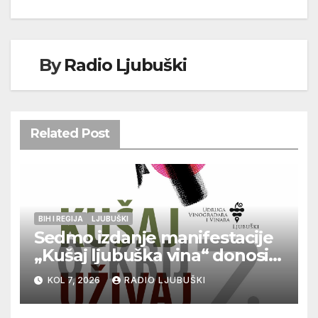
By
Radio Ljubuški
Related Post
BIH I REGIJA
LJUBUŠKI
Sedmo izdanje manifestacije
„Kušaj ljubuška vina“ donosi
vrhunska vina, gastronomiju i
KOL 7, 2026
RADIO LJUBUŠKI
glazbu