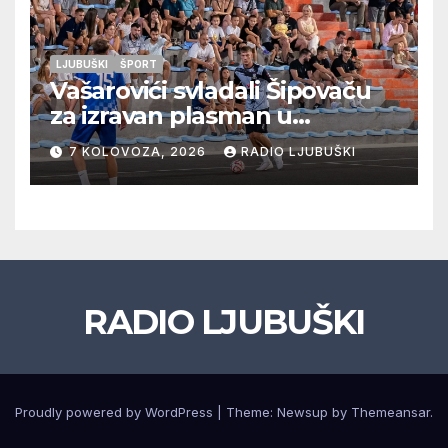
LJUBUŠKI
ŠPORT
Vašarovići svladali Šipovaču
za izravan plasman u
četvrtfinale, Grab izborio
7 KOLOVOZA, 2026
RADIO LJUBUŠKI
prolazak dalje, Klobuk ispao,
večeras počinje četvrtfinale
juniora
RADIO LJUBUŠKI
Proudly powered by WordPress
|
Theme: Newsup by
Themeansar
.