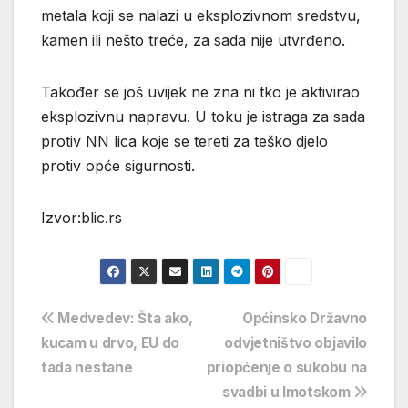
metala koji se nalazi u eksplozivnom sredstvu,
kamen ili nešto treće, za sada nije utvrđeno.
Također se još uvijek ne zna ni tko je aktivirao
eksplozivnu napravu. U toku je istraga za sada
protiv NN lica koje se tereti za teško djelo
protiv opće sigurnosti.
Izvor:blic.rs
Navigacija
Medvedev: Šta ako,
Općinsko Državno
kucam u drvo, EU do
odvjetništvo objavilo
objava
tada nestane
priopćenje o sukobu na
svadbi u Imotskom