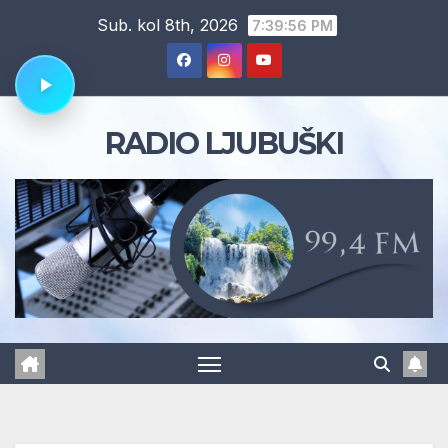
Skip
Sub. kol 8th, 2026
7:39:57 PM
to
content
RADIO LJUBUŠKI