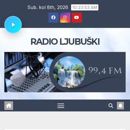
Skip
Sub. kol 8th, 2026
10:23:54 AM
to
content
RADIO LJUBUŠKI