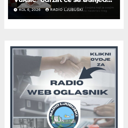
12. kolovoza u Otoku
KOL 6, 2026
RADIO LJUBUŠKI