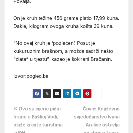
Povalja.
On je kruh težine 456 grama platio 17,99 kuna.
Dakle, kilogram ovoga kruha košta 39 kuna.
“No ovaj kruh je ‘pozlaćen’. Posut je
kukuruznim brašnom, a možda sadrži nešto
“zlata” u tijestu”, kazao je šokirani Bračanin.
Izvor:pogled.ba
Navigacija
Ovo su cijene pića i
Čović: Književno
hrane u Baškoj Vodi,
svjedočanstvo Ivana
objava
plaže krcate turistima
Aralice ostavlja
iz BiH
neizbrisiv trag u