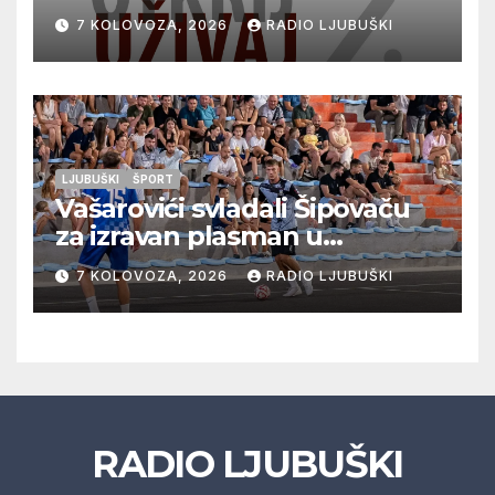
vrhunska vina, gastronomiju i
7 KOLOVOZA, 2026
RADIO LJUBUŠKI
glazbu
LJUBUŠKI
ŠPORT
Vašarovići svladali Šipovaču
za izravan plasman u
četvrtfinale, Grab izborio
7 KOLOVOZA, 2026
RADIO LJUBUŠKI
prolazak dalje, Klobuk ispao,
večeras počinje četvrtfinale
juniora
RADIO LJUBUŠKI