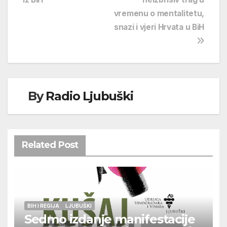
vremenu o mentalitetu,
snazi i vjeri Hrvata u BiH
By
Radio Ljubuški
Related Post
BIH I REGIJA
LJUBUŠKI
Sedmo izdanje manifestacije