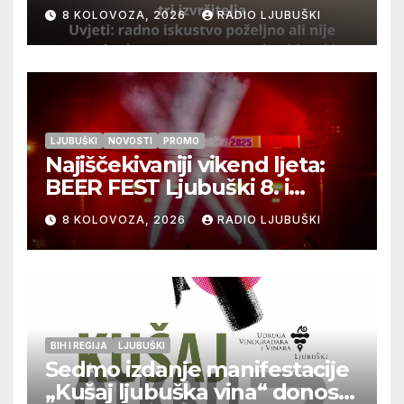
izvršitelja
8 KOLOVOZA, 2026
RADIO LJUBUŠKI
LJUBUŠKI
NOVOSTI
PROMO
Najiščekivaniji vikend ljeta:
BEER FEST Ljubuški 8. i
9.kolovoza
8 KOLOVOZA, 2026
RADIO LJUBUŠKI
BIH I REGIJA
LJUBUŠKI
Sedmo izdanje manifestacije
„Kušaj ljubuška vina“ donosi