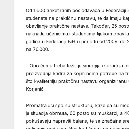
Od 1.600 anketiranih poslodavaca u Federaciji B
studenata na praktičnu nastavu, te da imaju k
obavljanje praktične nastave. Također, 25 post
naknade učenicima i studentima tijekom obavlj
godina u Federaciji BiH u periodu od 2009. do 
na 76.000.
– Ono čemu treba težiti je sinergija i suradnja
proizvodnja kadra za kojim nema potrebe na trži
što kvalitetniju praktičnu nastavu organiziran
Korjenić.
Promatrajući spolnu strukturu, kaže da su me
je situacija obrnuta, 60 posto su muškarci, a 
pokušavaju napraviti balans, te se značajna sre
poticanje poduzetništva kod žena i na poticanj