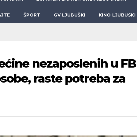
AJTE
ŠPORT
GV LJUBUŠKI
KINO LJUBUŠKI
rećine nezaposlenih u F
osobe, raste potreba za