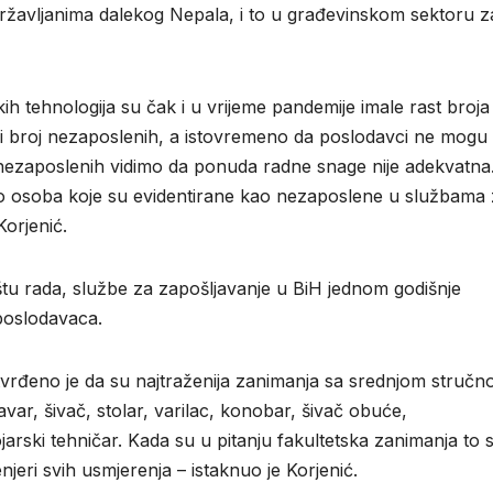
državljanima dalekog Nepala, i to u građevinskom sektoru z
kih tehnologija su čak i u vrijeme pandemije imale rast broja
i broj nezaposlenih, a istovremeno da poslodavci ne mogu 
nezaposlenih vidimo da ponuda radne snage nije adekvatna
io osoba koje su evidentirane kao nezaposlene u službama
Korjenić.
štu rada, službe za zapošljavanje u BiH jednom godišnje
poslodavaca.
vrđeno je da su najtraženija zanimanja sa srednjom struč
ar, šivač, stolar, varilac, konobar, šivač obuće,
ojarski tehničar. Kada su u pitanju fakultetska zanimanja to 
njeri svih usmjerenja – istaknuo je Korjenić.