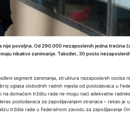
a nije povoljna. Od 290.000 nezaposlenih jedna trećina ča
nemaju nikakvo zanimanje. Također, 30 posto nezaposleni
 određeni segment zanimanja, struktura nezaposlenih osoba ni
broj oglasa slobodnih radnih mjesta od poslodavaca u Feder
vci na domaćem tržištu rada ne mogu naći adekvatne radnike
nteres poslodavaca za zapošljavanjem stranaca – rekao je u
alizu tržišta rada u Federalnom zavodu za zapošljavanje O