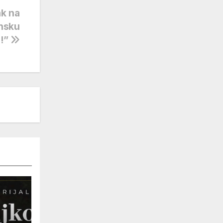
ak na
ansku
u!”