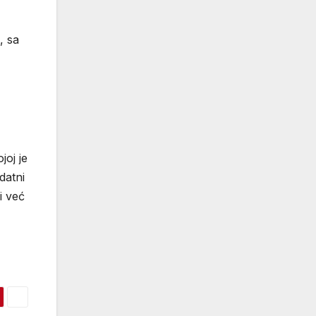
, sa
joj je
datni
i već