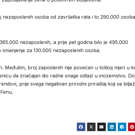
roj nezaposlenih osoba od završetka rata i to 290.000 osoba
 365.000 nezaposlenih, a prije pet godina bilo je 495.000
no smanjenje za 130.000 nezaposlenih osoba.
 Međutim, broj zaposlenih nije povećan u tolikoj mjeri u ko
jenicu da značajan dio radne snage odlazi u inozemstvo. Do
ndovi, prije svega negativan prirodni priraštaj koji se biljež
 Fenu.