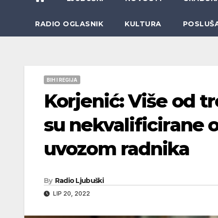
RADIO OGLASNIK
KULTURA
POSLUŠ
BIH I REGIJA
Korjenić: Više od t
su nekvalificirane 
uvozom radnika
By
Radio Ljubuški
LIP 20, 2022