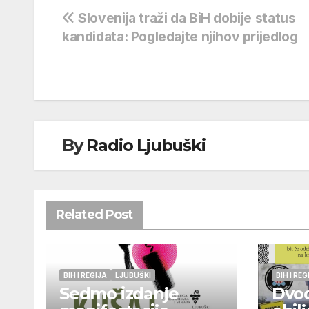
Navigacija
Slovenija traži da BiH dobije status
kandidata: Pogledajte njihov prijedlog
objava
By
Radio Ljubuški
Related Post
BIH I REGIJA
LJUBUŠKI
BIH I REG
Sedmo izdanje
Dvo