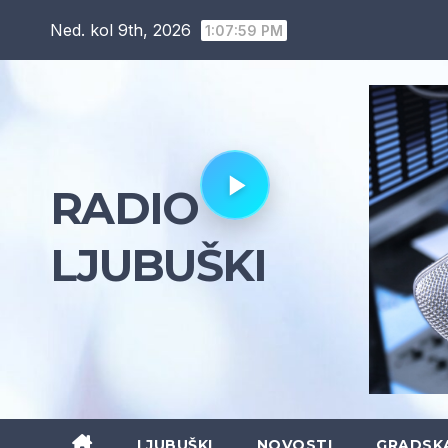
Skip
Ned. kol 9th, 2026
1:08:01 PM
to
content
RADIO
LJUBUŠKI
LJUBUŠKI
NOVOSTI
GRADSK