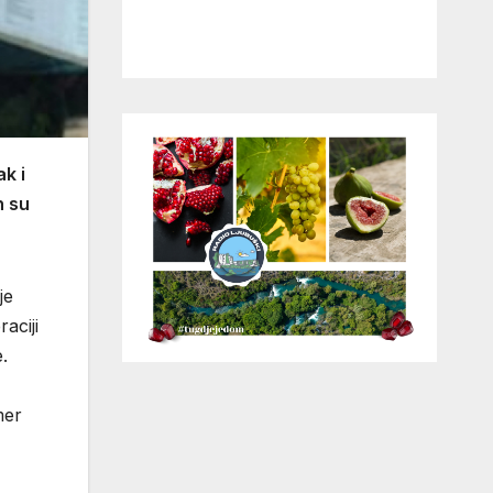
k i
h su
je
aciji
.
mer