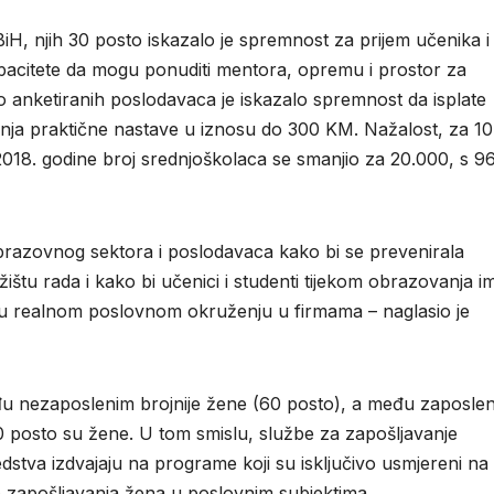
iH, njih 30 posto iskazalo je spremnost za prijem učenika i
apacitete da mogu ponuditi mentora, opremu i prostor za
o anketiranih poslodavaca je iskazalo spremnost da isplate
anja praktične nastave u iznosu do 300 KM. Nažalost, za 10
2018. godine broj srednjoškolaca se smanjio za 20.000, s 9
 obrazovnog sektora i poslodavaca kako bi se prevenirala
štu rada i kako bi učenici i studenti tijekom obrazovanja im
u u realnom poslovnom okruženju u firmama – naglasio je
đu nezaposlenim brojnije žene (60 posto), a među zaposlen
40 posto su žene. U tom smislu, službe za zapošljavanje
dstva izdvajaju na programe koji su isključivo usmjereni na
e zapošljavanja žena u poslovnim subjektima.