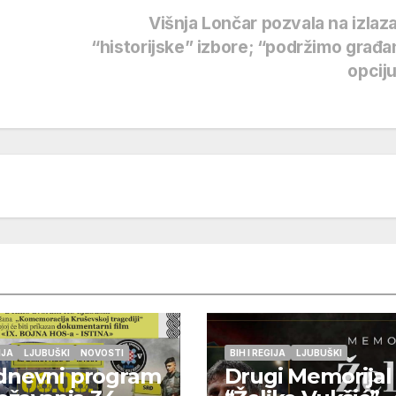
Višnja Lončar pozvala na izlaz
“historijske” izbore; “podržimo građ
opcij
IJA
LJUBUŠKI
NOVOSTI
BIH I REGIJA
LJUBUŠKI
dnevni program
Drugi Memorijal