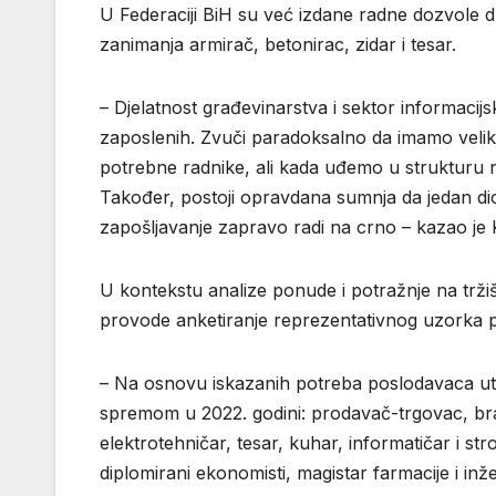
U Federaciji BiH su već izdane radne dozvole 
zanimanja armirač, betonirac, zidar i tesar.
– Djelatnost građevinarstva i sektor informacijs
zaposlenih. Zvuči paradoksalno da imamo velik
potrebne radnike, ali kada uđemo u strukturu 
Također, postoji opravdana sumnja da jedan d
zapošljavanje zapravo radi na crno – kazao je 
U kontekstu analize ponude i potražnje na trži
provode anketiranje reprezentativnog uzorka 
– Na osnovu iskazanih potreba poslodavaca ut
spremom u 2022. godini: prodavač-trgovac, brav
elektrotehničar, tesar, kuhar, informatičar i str
diplomirani ekonomisti, magistar farmacije i inže