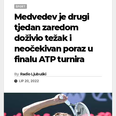
ŠPORT
Medvedev je drugi
tjedan zaredom
doživio težak i
neočekivan poraz u
finalu ATP turnira
By
Radio Ljubuški
LIP 20, 2022