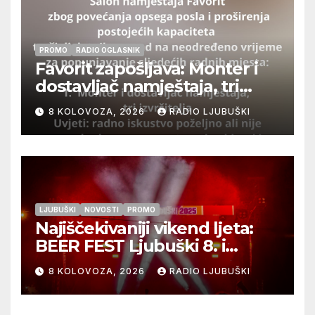
PROMO
RADIO OGLASNIK
Favorit zapošljava: Monter i
dostavljač namještaja, tri
izvršitelja
8 KOLOVOZA, 2026
RADIO LJUBUŠKI
LJUBUŠKI
NOVOSTI
PROMO
Najiščekivaniji vikend ljeta:
BEER FEST Ljubuški 8. i
9.kolovoza
8 KOLOVOZA, 2026
RADIO LJUBUŠKI