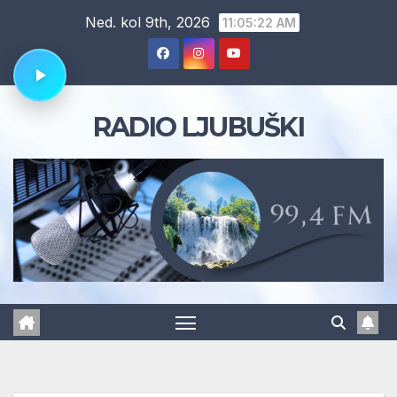
Skip
Ned. kol 9th, 2026
11:05:23 AM
to
content
RADIO LJUBUŠKI