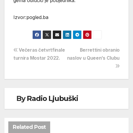
gema odlučio je pobjednika.
Izvor:pogled.ba
Navigacija
Večeras četvrtfinale
Berrettini obranio
turnira Mostar 2022.
naslov u Queen’s Clubu
objava
By
Radio Ljubuški
Related Post