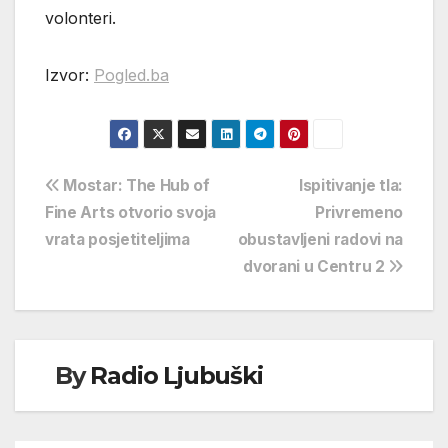
volonteri.
Izvor:
Pogled.ba
Navigacija
Mostar: The Hub of
Ispitivanje tla:
Fine Arts otvorio svoja
Privremeno
objava
vrata posjetiteljima
obustavljeni radovi na
dvorani u Centru 2
By
Radio Ljubuški