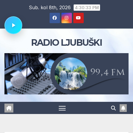
Skip
Sub. kol 8th, 2026
4:30:33 PM
to
content
RADIO LJUBUŠKI