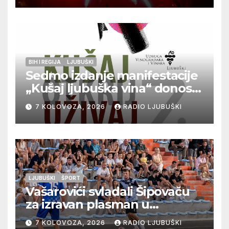
BIH I REGIJA
LJUBUŠKI
Sedmo izdanje manifestacije
„Kušaj ljubuška vina“ donosi
vrhunska vina, gastronomiju i
7 KOLOVOZA, 2026
RADIO LJUBUŠKI
glazbu
LJUBUŠKI
ŠPORT
Vašarovići svladali Šipovaču
za izravan plasman u
četvrtfinale, Grab izborio
7 KOLOVOZA, 2026
RADIO LJUBUŠKI