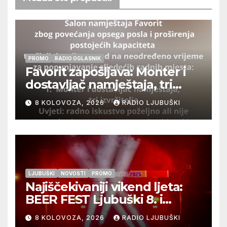
PROMO
RADIO OGLASNIK
Favorit zapošljava: Monter i
dostavljač namještaja, tri
izvršitelja
8 KOLOVOZA, 2026
RADIO LJUBUŠKI
LJUBUŠKI
NOVOSTI
PROMO
Najiščekivaniji vikend ljeta:
BEER FEST Ljubuški 8. i
9.kolovoza
8 KOLOVOZA, 2026
RADIO LJUBUŠKI