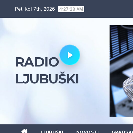
Skip
Pet. kol 7th, 2026
4:27:29 AM
to
content
RADIO
LJUBUŠKI
LJUBUŠKI
NOVOSTI
GRADSK