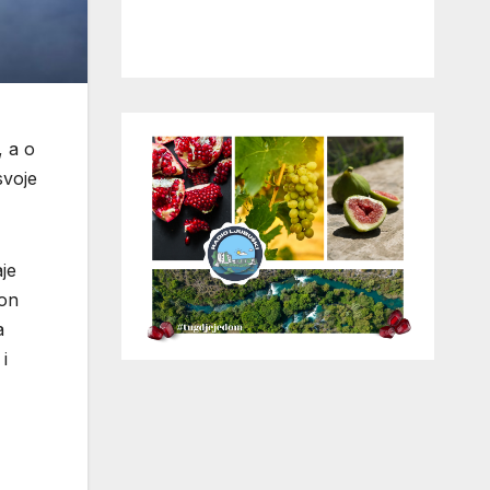
, a o
svoje
aje
kon
a
i