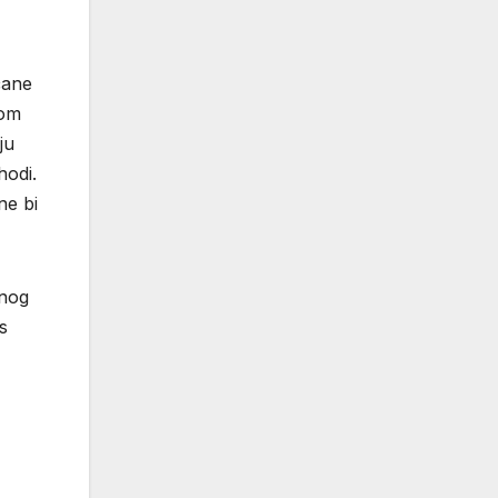
čane
nom
ju
hodi.
ne bi
vnog
s