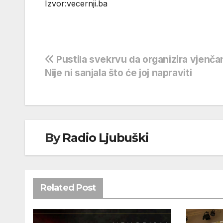
Izvor:vecernji.ba
Navigacija
Pustila svekrvu da organizira vjenča
Nije ni sanjala što će joj napraviti
objava
By
Radio Ljubuški
Related Post