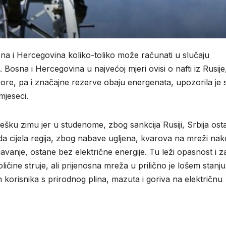
osna i Hercegovina koliko-toliko može računati u slučaju
 Bosna i Hercegovina u najvećoj mjeri ovisi o nafti iz Rusije
zvore, pa i značajne rezerve obaju energenata, upozorila je 
jeseci.
tešku zimu jer u studenome, zbog sankcija Rusiji, Srbija ost
a cijela regija, zbog nabave ugljena, kvarova na mreži na
rijavanje, ostane bez električne energije. Tu leži opasnost i z
čine struje, ali prijenosna mreža u prilično je lošem stanju 
ih korisnika s prirodnog plina, mazuta i goriva na električnu