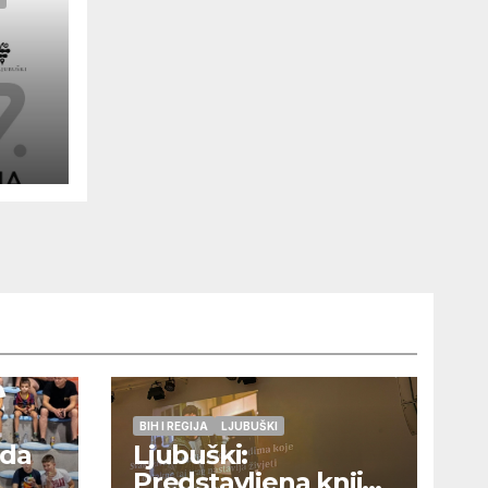
BIH I REGIJA
LJUBUŠKI
eda
Ljubuški:
Predstavljena knjiga