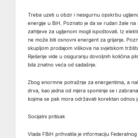
Treba uzeti u obzir i nesigurnu opskrbu ugljeno
energije u BiH. Poznato je da se rudari žale na 
zahtjeve za ugljenom mogli ispoštovati. Iz ele
ne može biti osnovni energent za grijanje. Poz
skupljom prodajom viškova na svjetskom tržištu
Rješenje vide u osiguranju dovoljnih količina p
bila znatno veća od sadašnje.
Zbog enormne potražnje za energentima, a nako
drva, kao jedna od mjera spominje se i zabrana 
kojima se pak mora održavati korektan odnos j
Socijalni pritisak
Vlada FBiH prihvatila je informaciju Federalnog 