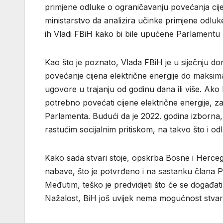
primjene odluke o ograničavanju povećanja cij
ministarstvo da analizira učinke primjene odluke
ih Vladi FBiH kako bi bile upućene Parlamentu
Kao što je poznato, Vlada FBiH je u siječnju do
povećanje cijena električne energije do maksi
ugovore u trajanju od godinu dana ili više. Ako
potrebno povećati cijene električne energije, z
Parlamenta. Budući da je 2022. godina izborna,
rastućim socijalnim pritiskom, na takvo što i odlu
Kako sada stvari stoje, opskrba Bosne i Hercegov
nabave, što je potvrđeno i na sastanku člana 
Međutim, teško je predvidjeti što će se događat
Nažalost, BiH još uvijek nema mogućnost stvara