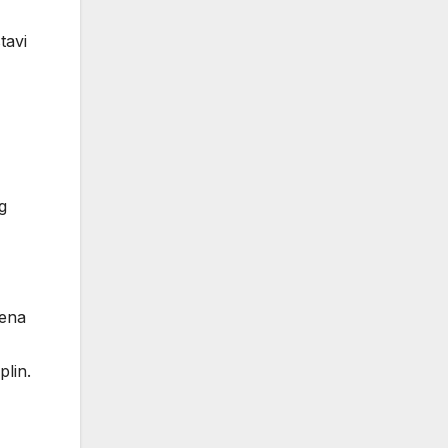
tavi
g
jena
plin.