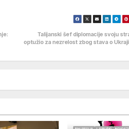
nje:
Talijanski šef diplomacije svoju st
optužio za nezrelost zbog stava o Ukraj
BIH I REGIJA
LJUBUŠKI
NOVOSTI