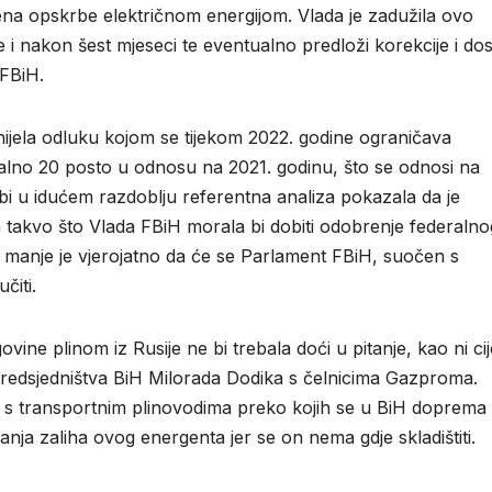
ena opskrbe električnom energijom. Vlada je zadužila ovo
 i nakon šest mjeseci te eventualno predloži korekcije i dos
 FBiH.
nijela odluku kojom se tijekom 2022. godine ograničava
malno 20 posto u odnosu na 2021. godinu, što se odnosi na
 bi u idućem razdoblju referentna analiza pokazala da je
a takvo što Vlada FBiH morala bi dobiti odobrenje federalno
 manje je vjerojatno da će se Parlament FBiH, suočen s
čiti.
ine plinom iz Rusije ne bi trebala doći u pitanje, kao ni ci
Predsjedništva BiH Milorada Dodika s čelnicima Gazproma.
i s transportnim plinovodima preko kojih se u BiH doprema 
nja zaliha ovog energenta jer se on nema gdje skladištiti.