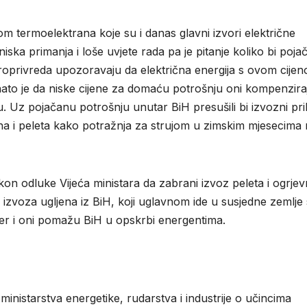
m termoelektrana koje su i danas glavni izvori električne
niska primanja i loše uvjete rada pa je pitanje koliko bi poja
ktroprivreda upozoravaju da električna energija s ovom cije
nato je da niske cijene za domaću potrošnju oni kompenzira
. Uz pojačanu potrošnju unutar BiH presušili bi izvozni pri
lina i peleta kako potražnja za strujom u zimskim mjesecima 
n odluke Vijeća ministara da zabrani izvoz peleta i ogrje
izvoza ugljena iz BiH, koji uglavnom ide u susjedne zemlje 
er i oni pomažu BiH u opskrbi energentima.
ministarstva energetike, rudarstva i industrije o učincima