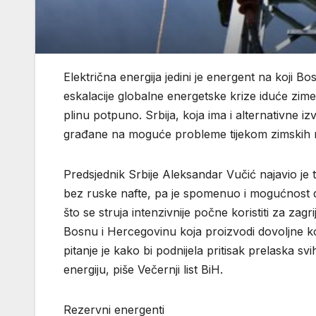
Električna energija jedini je energent na koji B
eskalacije globalne energetske krize iduće zime.
plinu potpuno. Srbija, koja ima i alternativne i
građane na moguće probleme tijekom zimskih m
Predsjednik Srbije Aleksandar Vučić najavio je 
bez ruske nafte, pa je spomenuo i mogućnost d
što se struja intenzivnije počne koristiti za zag
Bosnu i Hercegovinu koja proizvodi dovoljne koli
pitanje je kako bi podnijela pritisak prelaska sv
energiju, piše Večernji list BiH.
Rezervni energenti