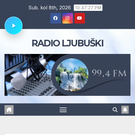
Skip
Sub. kol 8th, 2026
10:47:28 PM
to
content
RADIO LJUBUŠKI