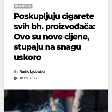
BIH I REGIJA
Poskupljuju cigarete
svih bh. proizvođača:
Ovo su nove cijene,
stupaju na snagu
uskoro
By
Radio Ljubuški
LIP 20, 2022