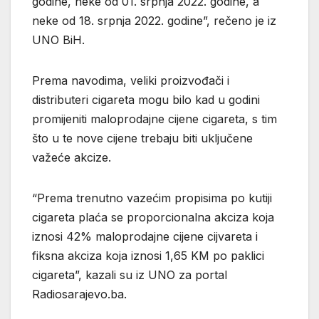
godine, neke od 01. srpnja 2022. godine, a
neke od 18. srpnja 2022. godine”, rečeno je iz
UNO BiH.
Prema navodima, veliki proizvođači i
distributeri cigareta mogu bilo kad u godini
promijeniti maloprodajne cijene cigareta, s tim
što u te nove cijene trebaju biti uključene
važeće akcize.
“Prema trenutno vazećim propisima po kutiji
cigareta plaća se proporcionalna akciza koja
iznosi 42% maloprodajne cijene cijvareta i
fiksna akciza koja iznosi 1,65 KM po paklici
cigareta”, kazali su iz UNO za portal
Radiosarajevo.ba.