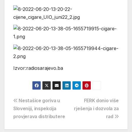
Izvor:radiosarajevo.ba
Navigacija
Nestašice goriva u
FERK donio više
Sloveniji, inspekcija
rješenja i dozvola za
objava
provjerava distributere
rad