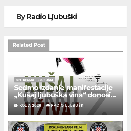
By
Radio Ljubuški
Related Post
BIH I REGIJA
LJUBUŠKI
Sedmo izdanje manifestacije
„Kušaj ljubuška vina“ donosi
vrhunska vina, gastronomiju i
KOL 7, 2026
RADIO LJUBUŠKI
glazbu