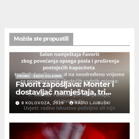
Možda ste propustili
PROMO
RADIO OGLASNIK
Favorit zapošljava: Monter i
dostavljač namještaja, tri
izvršitelja
8 KOLOVOZA, 2026
RADIO LJUBUŠKI