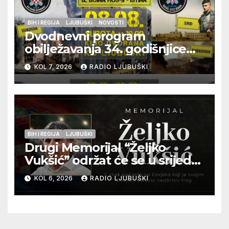
BIH I REGIJA
LJUBUŠKI
NOVOSTI
Dvodnevni program
obilježavanja 34. godišnjice
pogibije generala Blaža
KOL 7, 2026
RADIO LJUBUŠKI
Kraljevića i osmorice
pripadnika HOS-a
BIH I REGIJA
LJUBUŠKI
Drugi Memorijal “Željko
Vukšić” održat će se u srijedu
12. kolovoza u Otoku
KOL 6, 2026
RADIO LJUBUŠKI