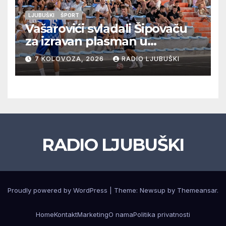
LJUBUŠKI
ŠPORT
Vašarovići svladali Šipovaču
za izravan plasman u
četvrtfinale, Grab izborio
7 KOLOVOZA, 2026
RADIO LJUBUŠKI
prolazak dalje, Klobuk ispao,
večeras počinje četvrtfinale
juniora
RADIO LJUBUŠKI
Proudly powered by WordPress
|
Theme: Newsup by
Themeansar
.
Home
Kontakt
Marketing
O nama
Politika privatnosti