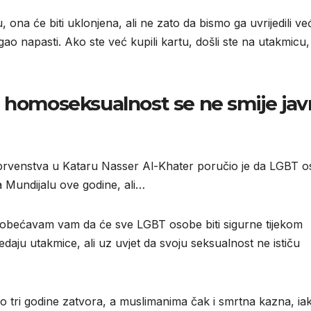
ona će biti uklonjena, ali ne zato da bismo ga uvrijedili ve
ao napasti. Ako ste već kupili kartu, došli ste na utakmicu,
i homoseksualnost se ne smije ja
 prvenstva u Kataru Nasser Al-Khater poručio je da LGBT 
 Mundijalu ove godine, ali…
 obećavam vam da će sve LGBT osobe biti sigurne tijekom
daju utakmice, ali uz uvjet da svoju seksualnost ne ističu
do tri godine zatvora, a muslimanima čak i smrtna kazna, ia