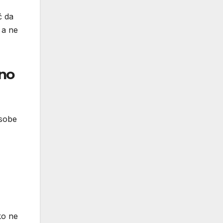
ć da
 a ne
vno
osobe
ko ne