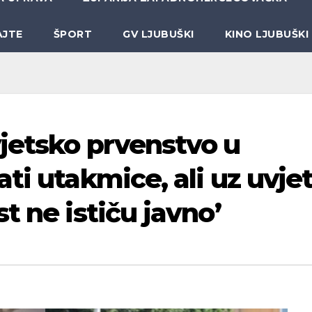
AJTE
ŠPORT
GV LJUBUŠKI
KINO LJUBUŠKI
jetsko prvenstvo u
ti utakmice, ali uz uvje
t ne ističu javno’