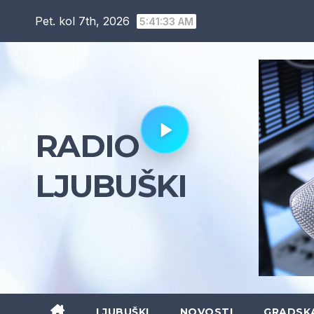
Skip
Pet. kol 7th, 2026
5:41:34 AM
to
content
RADIO
LJUBUŠKI
LJUBUŠKI
NOVOSTI
GRADSK