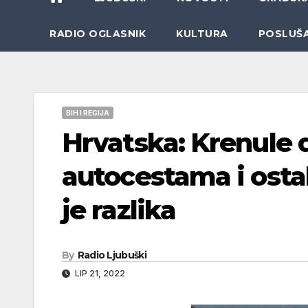
RADIO OGLASNIK
KULTURA
POSLUŠ
BIH I REGIJA
Hrvatska: Krenule d
autocestama i ost
je razlika
By
Radio Ljubuški
LIP 21, 2022