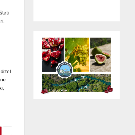
tati
ri.
dizel
 ne
a,