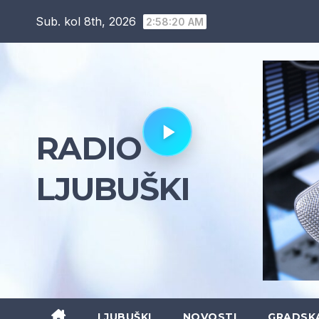
Skip
Sub. kol 8th, 2026
2:58:21 AM
to
content
RADIO
LJUBUŠKI
LJUBUŠKI
NOVOSTI
GRADSK