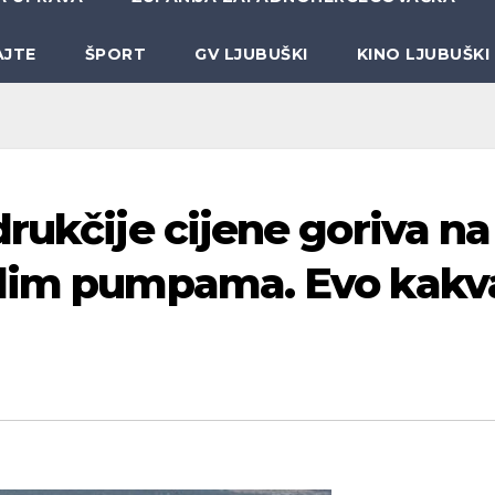
AJTE
ŠPORT
GV LJUBUŠKI
KINO LJUBUŠKI
rukčije cijene goriva na
alim pumpama. Evo kakv