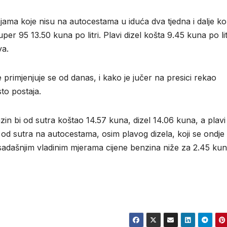
ama koje nisu na autocestama u iduća dva tjedna i dalje koš
r 95 13.50 kuna po litri. Plavi dizel košta 9.45 kuna po lit
va.
primjenjuje se od danas, i kako je jučer na presici rekao
to postaja.
in bi od sutra koštao 14.57 kuna, dizel 14.06 kuna, a plavi 
e od sutra na autocestama, osim plavog dizela, koji se ondje
osadašnjim vladinim mjerama cijene benzina niže za 2.45 kun