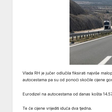
Vlada RH je jučer odlučila fiksirati najviše ma
autocestama pa su od ponoći skočile cijene g
Eurodizel na autocestama od danas košta 14.57
Te će cijene vrijediti iduća dva tjedna.