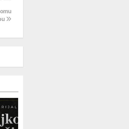
 domu
žbu