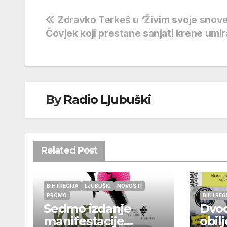
Navigacija
Zdravko Terkeš u ‘Živim svoje snove
Čovjek koji prestane sanjati krene umir
objava
By
Radio Ljubuški
Related Post
BIH I REGIJA
LJUBUŠKI
NOVOSTI
PROMO
BIH I REG
Sedmo izdanje
Dvo
manifestacije
obil