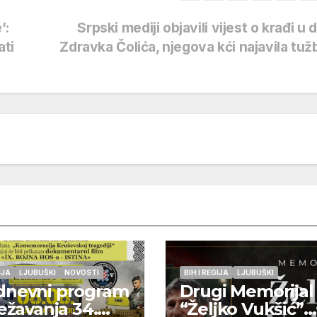
’:
Srpski mediji objavili vijest o krađi u
ati
Zdravka Čolića, njegova kći najavila tu
IJA
LJUBUŠKI
NOVOSTI
BIH I REGIJA
LJUBUŠKI
dnevni program
Drugi Memorijal
ježavanja 34.
“Željko Vukšić”