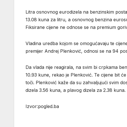
Litra osnovnog eurodizela na benzinskim postaj
13.08 kuna za litru, a osnovnog benzina eurosupe
Fiksirane cijene ne odnose se na premium gori
Vladina uredba kojom se omogućavaju te cijene 
premijer Andrej Plenković, odnosi se na 94 pos
Da vlada nije reagirala, na svim bi crpkama benz
10.93 kune, rekao je Plenković. Te cijene bit ć
toči. Plenković kaže da su zahvaljujući svim d
dizela 3.56 kuna, a plavog dizela za 2.38 kuna.
Izvor:pogled.ba