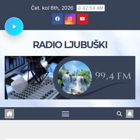
Skip
Čet. kol 6th, 2026
4:42:55 AM
to
content
RADIO LJUBUŠKI