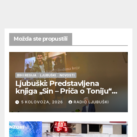
Možda ste propustili
BIH I REGIJA
LJUBUŠKI
NOVOSTI
Ljubuški: Predstavljena
knjiga „Sin – Priča o Toniju“
dr. sc. Zdenka Hercega
5 KOLOVOZA, 2026
RADIO LJUBUŠKI