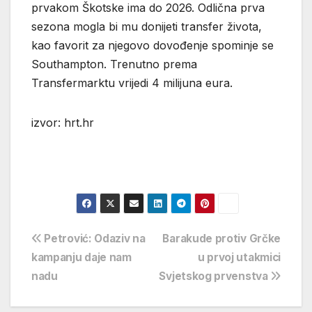
prvakom Škotske ima do 2026. Odlična prva
sezona mogla bi mu donijeti transfer života,
kao favorit za njegovo dovođenje spominje se
Southampton. Trenutno prema
Transfermarktu vrijedi 4 milijuna eura.
izvor: hrt.hr
Navigacija
Petrović: Odaziv na
Barakude protiv Grčke
kampanju daje nam
u prvoj utakmici
objava
nadu
Svjetskog prvenstva