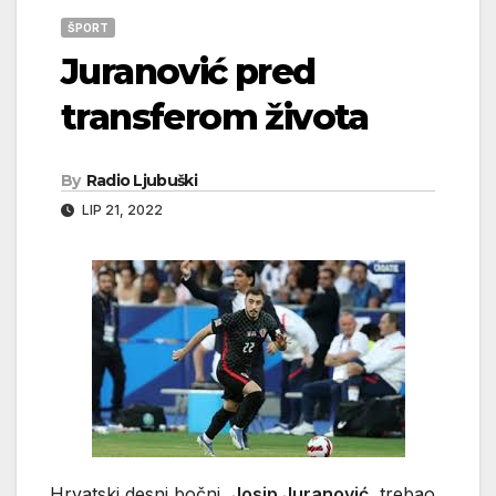
ŠPORT
Juranović pred
transferom života
By
Radio Ljubuški
LIP 21, 2022
Hrvatski desni bočni,
Josip
Juranović
, trebao