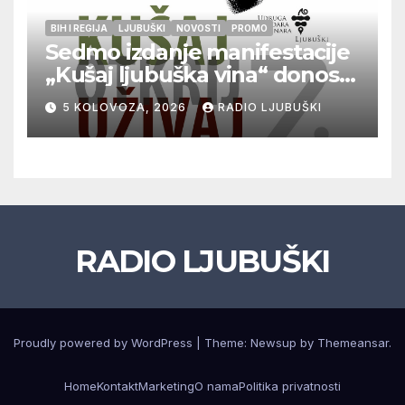
BIH I REGIJA
LJUBUŠKI
NOVOSTI
PROMO
Sedmo izdanje manifestacije
„Kušaj ljubuška vina“ donosi
vrhunska vina, gastronomiju i
5 KOLOVOZA, 2026
RADIO LJUBUŠKI
glazbu
RADIO LJUBUŠKI
Proudly powered by WordPress
|
Theme: Newsup by
Themeansar
.
Home
Kontakt
Marketing
O nama
Politika privatnosti