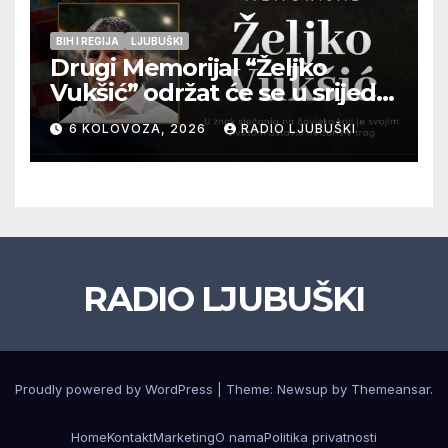
BIH I REGIJA
LJUBUŠKI
Drugi Memorijal “Željko
Vukšić” održat će se u srijedu
12. kolovoza u Otoku
6 KOLOVOZA, 2026
RADIO LJUBUŠKI
RADIO LJUBUŠKI
Proudly powered by WordPress
|
Theme: Newsup by
Themeansar
.
Home
Kontakt
Marketing
O nama
Politika privatnosti