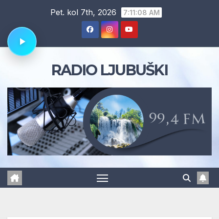
Skip
Pet. kol 7th, 2026
7:11:09 AM
to
content
RADIO LJUBUŠKI