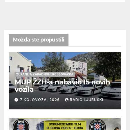
Možda ste propustili
ŽUPANIJA ZAPADNOHERCEGOVAČKA
MUP ŽZH-a nabavio 15 novih
vozila
7 KOLOVOZA, 2026
RADIO LJUBUŠKI