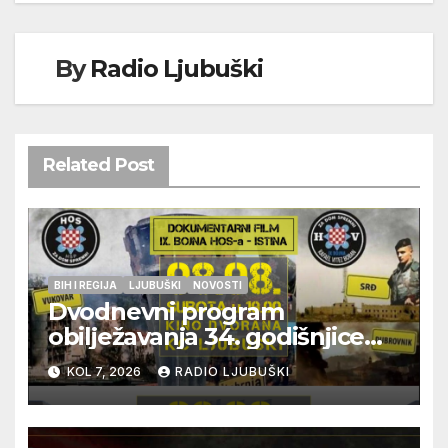
By
Radio Ljubuški
Related Post
BIH I REGIJA
LJUBUŠKI
NOVOSTI
Dvodnevni program
obilježavanja 34. godišnjice
pogibije generala Blaža
KOL 7, 2026
RADIO LJUBUŠKI
Kraljevića i osmorice
pripadnika HOS-a