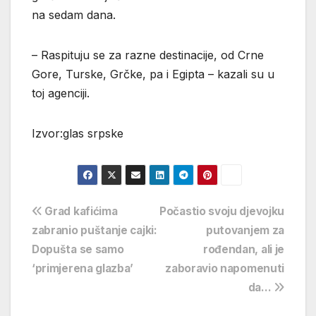
na sedam dana.
– Raspituju se za razne destinacije, od Crne
Gore, Turske, Grčke, pa i Egipta – kazali su u
toj agenciji.
Izvor:glas srpske
Navigacija
Grad kafićima
Počastio svoju djevojku
zabranio puštanje cajki:
putovanjem za
objava
Dopušta se samo
rođendan, ali je
‘primjerena glazba’
zaboravio napomenuti
da…