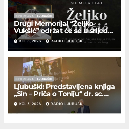
BIH I REGIJA
LJUBUŠKI
Drugi Memorijal “Željko
Vukšić” održat će se u srijedu
12. kolovoza u Otoku
KOL 6, 2026
RADIO LJUBUŠKI
BIH I REGIJA
LJUBUŠKI
Ljubuški: Predstavljena knjiga
„Sin – Priča o Toniju“ dr. sc.
Zdenka Hercega
KOL 5, 2026
RADIO LJUBUŠKI