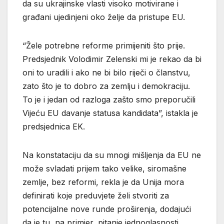
da su ukrajinske vlasti visoko motivirane i
građani ujedinjeni oko želje da pristupe EU.
“Žele potrebne reforme primijeniti što prije.
Predsjednik Volodimir Zelenski mi je rekao da bi
oni to uradili i ako ne bi bilo riječi o članstvu,
zato što je to dobro za zemlju i demokraciju.
To je i jedan od razloga zašto smo preporučili
Vijeću EU davanje statusa kandidata”, istakla je
predsjednica EK.
Na konstataciju da su mnogi mišljenja da EU ne
može svladati prijem tako velike, siromašne
zemlje, bez reformi, rekla je da Unija mora
definirati koje preduvjete želi stvoriti za
potencijalne nove runde proširenja, dodajući
da je tu, na primjer, pitanje jednoglasnosti.