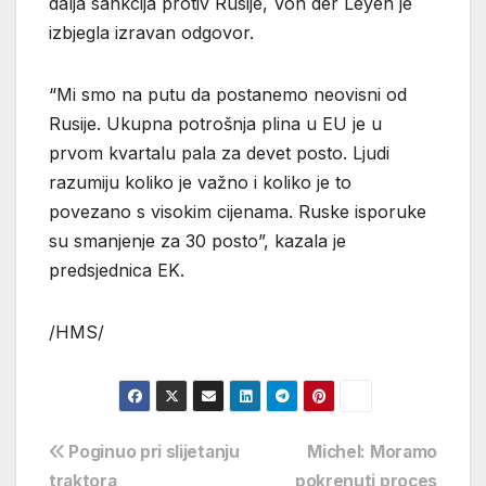
dalja sankcija protiv Rusije, Von der Leyen je
izbjegla izravan odgovor.
“Mi smo na putu da postanemo neovisni od
Rusije. Ukupna potrošnja plina u EU je u
prvom kvartalu pala za devet posto. Ljudi
razumiju koliko je važno i koliko je to
povezano s visokim cijenama. Ruske isporuke
su smanjenje za 30 posto”, kazala je
predsjednica EK.
/HMS/
Navigacija
Poginuo pri slijetanju
Michel: Moramo
traktora
pokrenuti proces