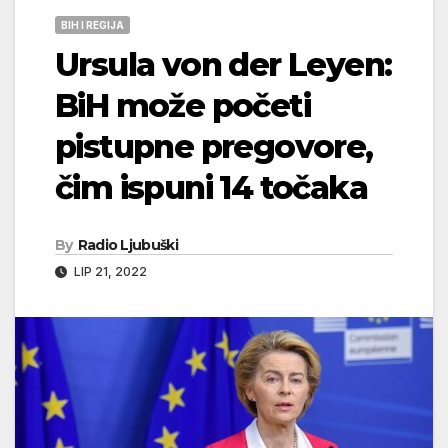
BIH I REGIJA
Ursula von der Leyen:
BiH može početi
pistupne pregovore,
čim ispuni 14 točaka
By
Radio Ljubuški
LIP 21, 2022