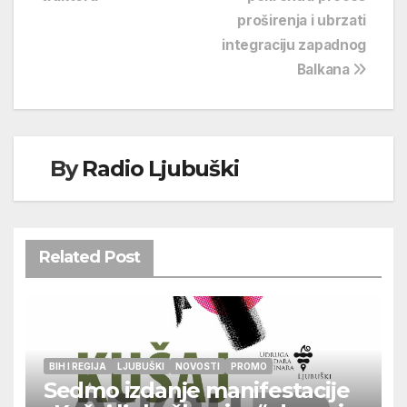
objava
proširenja i ubrzati
integraciju zapadnog
Balkana
By
Radio Ljubuški
Related Post
BIH I REGIJA
LJUBUŠKI
NOVOSTI
PROMO
Sedmo izdanje manifestacije