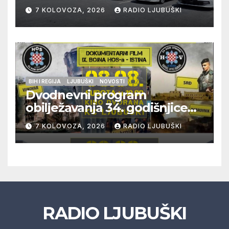
građana i učinkovitiji rad
7 KOLOVOZA, 2026
RADIO LJUBUŠKI
policije
BIH I REGIJA
LJUBUŠKI
NOVOSTI
Dvodnevni program
obilježavanja 34. godišnjice
pogibije generala Blaža
7 KOLOVOZA, 2026
RADIO LJUBUŠKI
Kraljevića i osmorice
pripadnika HOS-a
RADIO LJUBUŠKI