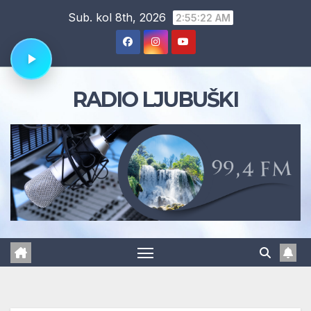
Skip
Sub. kol 8th, 2026
2:55:23 AM
to
content
RADIO LJUBUŠKI