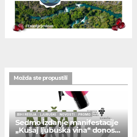
Možda ste propustili
BIH I REGIJA
LJUBUŠKI
NOVOSTI
PROMO
Sedmo izdanje manifestacije
„Kušaj ljubuška vina“ donosi