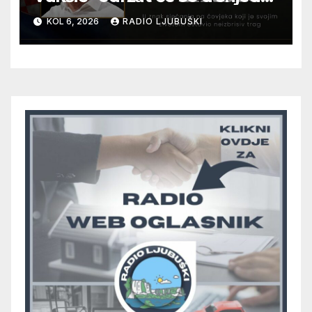
12. kolovoza u Otoku
KOL 6, 2026
RADIO LJUBUŠKI