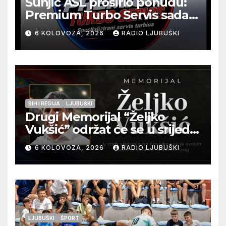
Šunjić ASL proširio ponudu:
Premium Turbo Servis sada
na jednoj adresi u Ljubuškom
6 KOLOVOZA, 2026
RADIO LJUBUŠKI
BIH I REGIJA
LJUBUŠKI
Drugi Memorijal “Željko
Vukšić” održat će se u srijedu
12. kolovoza u Otoku
6 KOLOVOZA, 2026
RADIO LJUBUŠKI
LJUBUŠKI
ŠPORT