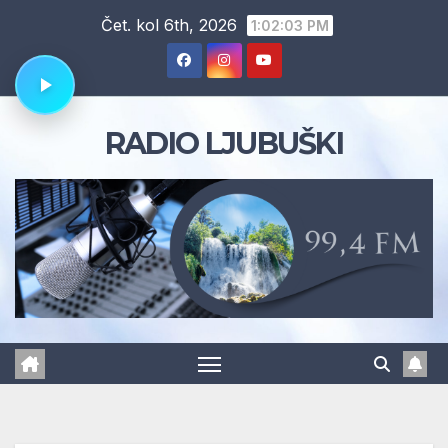
Skip
Čet. kol 6th, 2026
1:02:04 PM
to
content
RADIO LJUBUŠKI