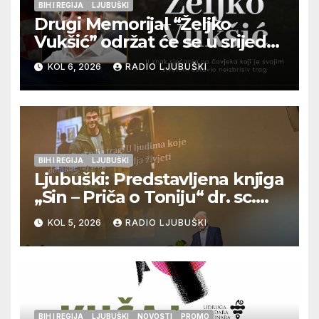
BIH I REGIJA
LJUBUŠKI
Drugi Memorijal “Željko
Vukšić” održat će se u srijedu
12. kolovoza u Otoku
KOL 6, 2026
RADIO LJUBUŠKI
BIH I REGIJA
LJUBUŠKI
Ljubuški: Predstavljena knjiga
„Sin – Priča o Toniju“ dr. sc.
Zdenka Hercega
KOL 5, 2026
RADIO LJUBUŠKI
BIH I REGIJA
LJUBUŠKI
NOVOSTI
PROMO