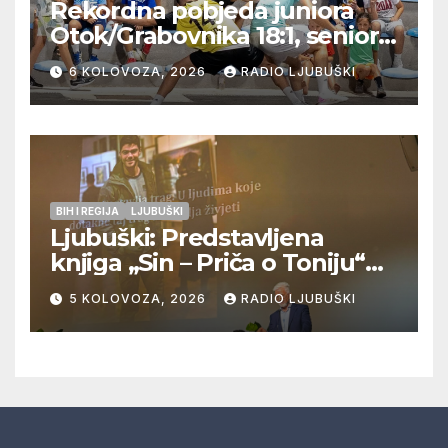
Rekordna pobjeda juniora
Otok/Grabovnika 18:1, seniori
Pregrađa u četvrtfinalu,
6 KOLOVOZA, 2026
RADIO LJUBUŠKI
Veljaci i Cerno/Crnopod u
doigravanju, Grljevići završili
natjecanje
BIH I REGIJA
LJUBUŠKI
Ljubuški: Predstavljena
knjiga „Sin – Priča o Toniju“
dr. sc. Zdenka Hercega
5 KOLOVOZA, 2026
RADIO LJUBUŠKI