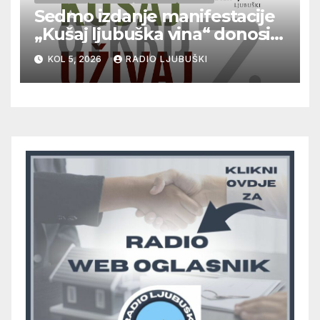
Sedmo izdanje manifestacije
„Kušaj ljubuška vina“ donosi
vrhunska vina, gastronomiju i
KOL 5, 2026
RADIO LJUBUŠKI
glazbu