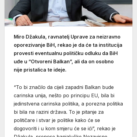
Miro Džakula, ravnatelj Uprave za neizravno
oporezivanje BiH, rekao je da će ta institucija
provesti eventualnu političku odluku da BiH
uđe u “Otvoreni Balkan”, ali da on osobno
nije pristalica te ideje.
“To bi značilo da cijeli zapadni Balkan bude
carinska unija, nešto po principu EU, bila bi
jedinstvena carinska politika, a porezna politika
bi bila na razini država. To je pitanje za
političare i stvar je politike kako će se
dogovoriti i u kom smjeru će se ići”, rekao je
Džakula, prenose banjalučke Nezavisne