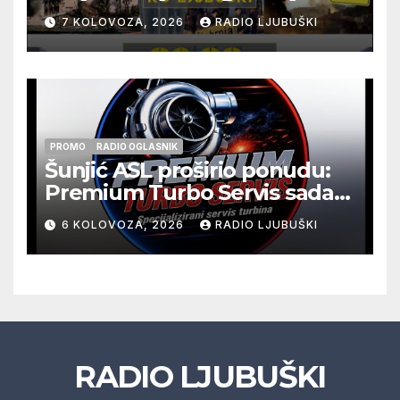
pogibije generala Blaža
7 KOLOVOZA, 2026
RADIO LJUBUŠKI
Kraljevića i osmorice
pripadnika HOS-a
PROMO
RADIO OGLASNIK
Šunjić ASL proširio ponudu:
Premium Turbo Servis sada
na jednoj adresi u Ljubuškom
6 KOLOVOZA, 2026
RADIO LJUBUŠKI
RADIO LJUBUŠKI