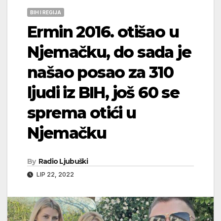
BIH I REGIJA
Ermin 2016. otišao u
Njemačku, do sada je
našao posao za 310
ljudi iz BIH, još 60 se
sprema otići u
Njemačku
By
Radio Ljubuški
LIP 22, 2022