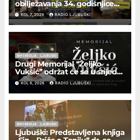
obilježavanja 34. godišnjice
pogibije generala Blaža
KOL 7, 2026
RADIO LJUBUŠKI
Kraljevića i osmorice
pripadnika HOS-a
BIH I REGIJA
LJUBUŠKI
Drugi Memorijal “Željko
Vukšić” održat će se u srijedu
12. kolovoza u Otoku
KOL 6, 2026
RADIO LJUBUŠKI
BIH I REGIJA
LJUBUŠKI
Ljubuški: Predstavljena knjiga