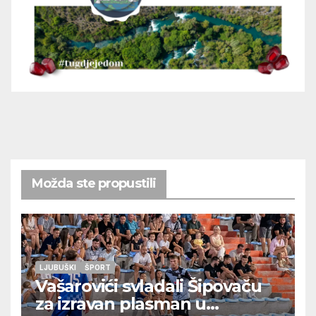
Možda ste propustili
LJUBUŠKI
ŠPORT
Vašarovići svladali Šipovaču
za izravan plasman u