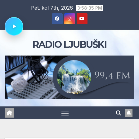
Skip
Pet. kol 7th, 2026
3:58:36 PM
to
content
RADIO LJUBUŠKI