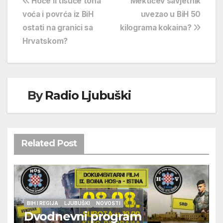
Navigacija
Hoće li tisuće tona
Mektićev savjetnik
voća i povrća iz BiH
uvezao u BiH 50
objava
ostati na granici sa
kilograma kokaina?
Hrvatskom?
By
Radio Ljubuški
Related Post
BIH I REGIJA
LJUBUŠKI
NOVOSTI
Dvodnevni program