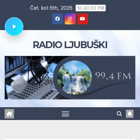
Skip
Čet. kol 6th, 2026
10:43:02 PM
to
content
RADIO LJUBUŠKI