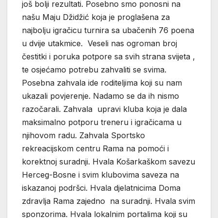
još bolji rezultati. Posebno smo ponosni na
našu Maju Džidžić koja je proglašena za
najbolju igračicu turnira sa ubačenih 76 poena
u dvije utakmice. Veseli nas ogroman broj
čestitki i poruka potpore sa svih strana svijeta ,
te osjećamo potrebu zahvaliti se svima.
Posebna zahvala ide roditeljima koji su nam
ukazali povjerenje. Nadamo se da ih nismo
razočarali. Zahvala upravi kluba koja je dala
maksimalno potporu treneru i igračicama u
njihovom radu. Zahvala Sportsko
rekreacijskom centru Rama na pomoći i
korektnoj suradnji. Hvala Košarkaškom savezu
Herceg-Bosne i svim klubovima saveza na
iskazanoj podršci. Hvala djelatnicima Doma
zdravlja Rama zajedno na suradnji. Hvala svim
sponzorima. Hvala lokalnim portalima koji su