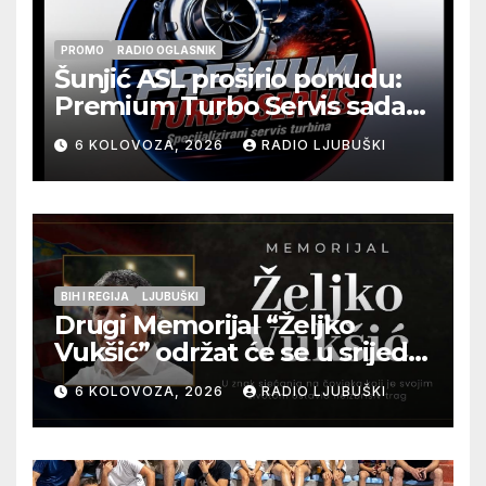
PROMO
RADIO OGLASNIK
Šunjić ASL proširio ponudu:
Premium Turbo Servis sada
na jednoj adresi u Ljubuškom
6 KOLOVOZA, 2026
RADIO LJUBUŠKI
BIH I REGIJA
LJUBUŠKI
Drugi Memorijal “Željko
Vukšić” održat će se u srijedu
12. kolovoza u Otoku
6 KOLOVOZA, 2026
RADIO LJUBUŠKI