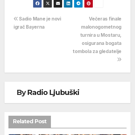
Navigacija
Sadio Mane je novi
Večeras finale
igrač Bayerna
malonogometnog
objava
turnira u Mostaru,
osigurana bogata
tombola za gledatelje
By
Radio Ljubuški
Related Post